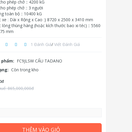
cho phép chở :: 4200 kG
ho phép chở :: 3 người
ng toàn bộ :: 10400 kG
c xe : Dài x Rộng x Cao :) 8720 x 2500 x 3410 mm
 lòng thùng hàng (hoặc kích thước bao xi téc) :: 5560
 575 mm
1 Đánh Giá
/
Viết Đánh Giá
 phẩm:
FC9JLSW CẨU TADANO
rạng:
Còn trong kho
0đ
huế: 865,000,000đ
THÊM VÀO GIỎ