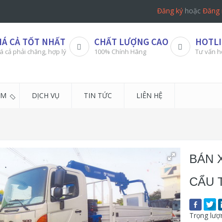
Đăng ký
hoặc
Đăng 
IÁ CẢ TỐT NHẤT
CHẤT LƯỢNG CAO
HOTLI
á cả phải chăng, hợp lý
100% Chính Hãng
Tư vấn h
ẨM
DỊCH VỤ
TIN TỨC
LIÊN HỆ
BÁN 
CẨU 
Trọng lượ