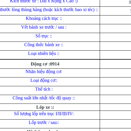
Kích thước xe : Dài x Rộng x Cao :)
thước lòng thùng hàng (hoặc kích thước bao xi téc) ::
Khoảng cách trục ::
Vết bánh xe trước / sau :
Số trục ::
Công thức bánh xe ::
Loại nhiên liệu ::
Động cơ :0914
Nhãn hiệu động cơ:
Loại động cơ::
Thể tích :
Công suất lớn nhất /tốc độ quay ::
Lốp xe ::
Số lượng lốp trên trục I/II/III/IV:
Lốp trước / sau::