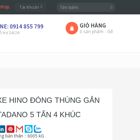
nhập
Tài khoản
GIỎ HÀNG
NE: 0914 855 799
0 sản phẩm - 0đ
ỗ trợ 24/24
XE HINO ĐÓNG THÙNG GẮN
TADANO 5 TẤN 4 KHÚC
ng bản thân :: 6005 kG