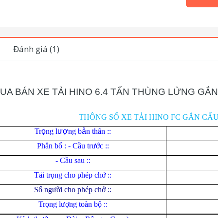
Đánh giá (1)
UA BÁN XE TẢI HINO 6.4 TẤN THÙNG LỬNG GẮ
THÔNG SỐ XE TẢI HINO FC GẮN CẨU
Tr
ọ
ng l
ượ
ng b
ả
n thân ::
Phân bố : - Cầu trước ::
- Cầu sau ::
Tải trọng cho phép chở ::
Số người cho phép chở ::
Trọng lượng toàn bộ ::