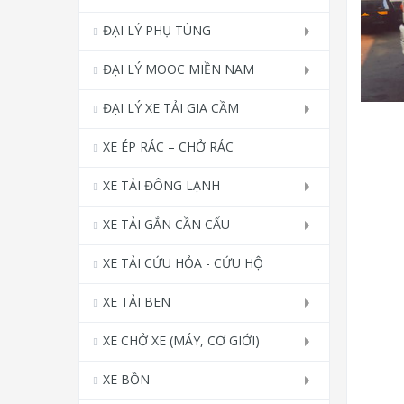
ĐẠI LÝ PHỤ TÙNG
ĐẠI LÝ MOOC MIỀN NAM
ĐẠI LÝ XE TẢI GIA CẦM
XE ÉP RÁC – CHỞ RÁC
XE TẢI ĐÔNG LẠNH
XE TẢI GẮN CẦN CẨU
XE TẢI CỨU HỎA - CỨU HỘ
XE TẢI BEN
XE CHỞ XE (MÁY, CƠ GIỚI)
XE BỒN