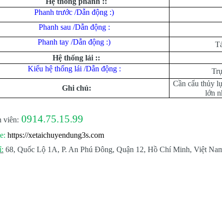
Hệ thống phanh ::
Phanh trước /Dẫn động :)
Phanh sau /Dẫn động :
Phanh tay /Dẫn động :)
Tá
Hệ thống lái ::
Kiểu hệ thống lái /Dẫn động :
Trụ
Cần cẩu thủy 
Ghi chú:
lớn n
0914.75.15.99
 viên:
e:
https://xetaichuyendung3s.com
ỉ:
68, Quốc Lộ 1A, P. An Phú Đông, Quận 12, Hồ Chí Minh, Việt Na