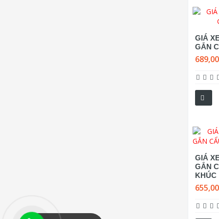
GIÁ XE
GẮN C
689,0
GIÁ X
GẮN C
KHÚC
655,0