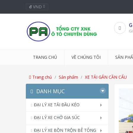
đ
VND
G
Gi
TRANG CHỦ
VỀ CHÚNG TÔI
SẢN PH
Trang chủ
Sản phẩm
XE TẢI GẮN CẦN CẨU
DANH MỤC
ĐẠI LÝ XE TẢI ĐẦU KÉO
ĐẠI LÝ XE CHỞ GIA SÚC
ĐẠI LÝ XE BỒN TRỘN BÊ TÔNG