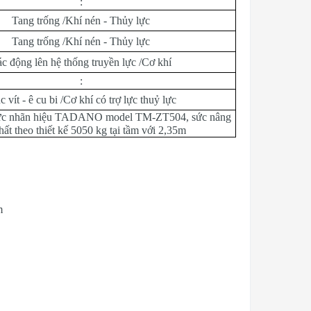
:
Tang trống /Khí nén - Thủy lực
Tang trống /Khí nén - Thủy lực
c động lên hệ thống truyền lực /Cơ khí
:
c vít - ê cu bi /Cơ khí có trợ lực thuỷ lực
lực nhãn hiệu TADANO model TM-ZT504, sức nâng
hất theo thiết kế 5050 kg tại tầm với 2,35m
m