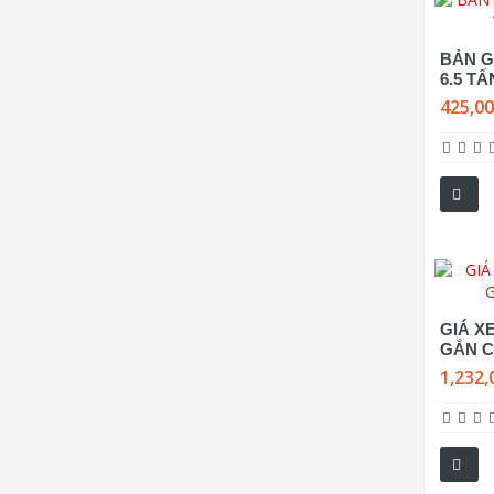
BẢN G
6.5 T
425,0
GIÁ XE
GẮN C
1,232,