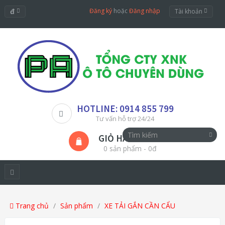
đ
Đăng ký
hoặc
Đăng nhập
Tài khoản
HOTLINE: 0914 855 799
Tư vấn hỗ trợ 24/24
GIỎ HÀNG
0 sản phẩm - 0đ
Trang chủ
Sản phẩm
XE TẢI GẮN CẦN CẨU