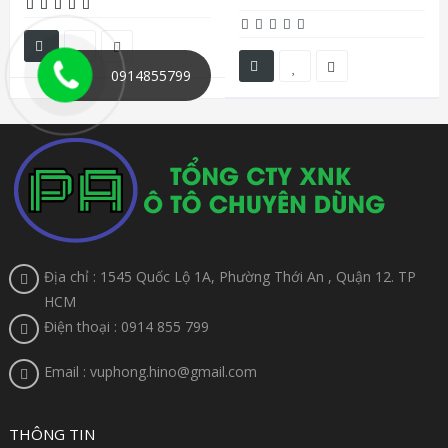
0914855799
Địa chỉ : 1545 Quốc Lộ 1A, Phường Thới An , Quận 12. TP
HCM
Điện thoại : 0914 855 799
Email : vuphong.hino@gmail.com
THÔNG TIN