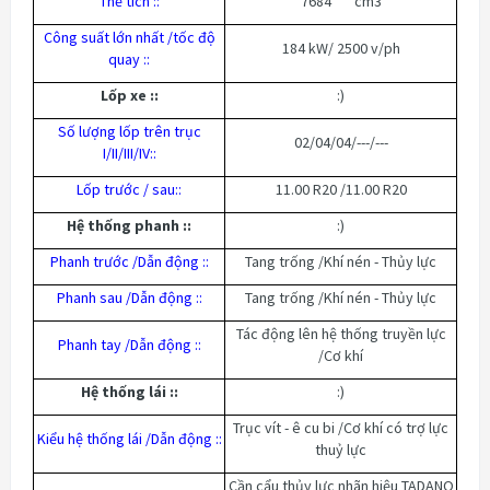
Thể tích :
:
7684 cm3
Công suất lớn nhất /tốc độ
184 kW/ 2500 v/ph
quay :
:
Lốp xe :
:
:)
Số lượng lốp trên trục
02/04/04/---/---
I/II/III/IV:
:
Lốp trước / sau:
:
11.00 R20 /11.00 R20
Hệ thống phanh :
:
:)
Phanh trước /Dẫn động :
:
Tang trống /Khí nén - Thủy lực
Phanh sau /Dẫn động :
:
Tang trống /Khí nén - Thủy lực
Tác động lên hệ thống truyền lực
Phanh tay /Dẫn động :
:
/Cơ khí
Hệ thống lái :
:
:)
Trục vít - ê cu bi /Cơ khí có trợ lực
Kiểu hệ thống lái /Dẫn động :
:
thuỷ lực
Cần cẩu thủy lực nhãn hiệu TADANO