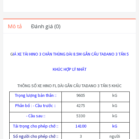
Mô tả
Đánh giá (0)
G
IÁ XE TẢI HINO 3 CHÂN THÙNG DÀI 8.5M GẮN CẨU TADANO 3 TẤN 5
KHÚC HỢP LÝ NHẤT
THÔNG SỐ XE HINO FL DÀI GẮN CẨU TADANO 3 TẤN 5 KHÚC
Trọng lượng bản thân :
:
9605
kG
Phân bố : - Cầu trước :
:
4275
kG
- Cầu sau :
:
5330
kG
Tải trọng cho phép chở :
:
14100
kG
Số người cho phép chở :
:
3
người