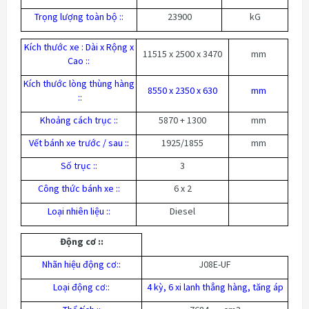
Trọng lượng toàn bộ :
:
23900
kG
Kích thước xe : Dài x Rộng x
11515 x 2500 x 3470
mm
Cao :
:
Kích thước lòng thùng hàng
8550 x 2350 x 630
mm
:
:
Khoảng cách trục :
:
5870 + 1300
mm
Vết bánh xe trước / sau :
:
1925/1855
mm
Số trục :
:
3
Công thức bánh xe :
:
6 x 2
Loại nhiên liệu :
:
Diesel
Động cơ :
:
Nhãn hiệu động cơ:
:
J08E-UF
Loại động cơ:
:
4 kỳ, 6 xi lanh thẳng hàng, tăng áp