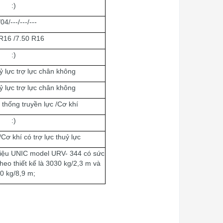
:)
04/---/---/---
R16 /7.50 R16
:)
ỷ lực trợ lực chân không
ỷ lực trợ lực chân không
 thống truyền lực /Cơ khí
:)
 /Cơ khí có trợ lực thuỷ lực
hiệu
UNIC
model
URV- 344
có sức
heo thiết kế là 3030 kg/2,3 m và
0 kg/
8,9
m;