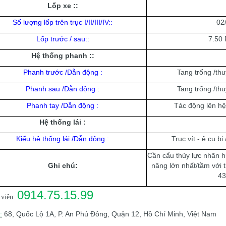
Lốp xe :
:
Số lượng lốp trên trục I/II/III/IV:
:
02/
Lốp trước / sau:
:
7.50 
Hệ thống phanh :
:
Phanh trước /Dẫn động :
Tang trống /thu
Phanh sau /Dẫn động :
Tang trống /thu
Phanh tay /Dẫn động :
Tác động lên hệ
Hệ thống lái :
Kiểu hệ thống lái /Dẫn động :
Trục vít - ê cu bi
Cần cẩu thủy lực nhãn 
Ghi chú:
nâng lớn nhất/tầm với t
43
0914.75.15.99
viên:
:
68, Quốc Lộ 1A, P. An Phú Đông, Quận 12, Hồ Chí Minh, Việt Nam