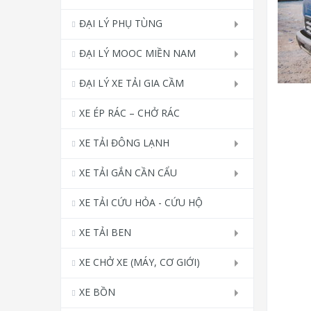
ĐẠI LÝ PHỤ TÙNG
ĐẠI LÝ MOOC MIỀN NAM
ĐẠI LÝ XE TẢI GIA CẦM
XE ÉP RÁC – CHỞ RÁC
XE TẢI ĐÔNG LẠNH
XE TẢI GẮN CẦN CẨU
XE TẢI CỨU HỎA - CỨU HỘ
XE TẢI BEN
XE CHỞ XE (MÁY, CƠ GIỚI)
XE BỒN