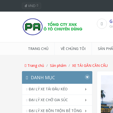
đ
VND
G
Gi
TRANG CHỦ
VỀ CHÚNG TÔI
SẢN PH
Trang chủ
Sản phẩm
XE TẢI GẮN CẦN CẨU
DANH MỤC
ĐẠI LÝ XE TẢI ĐẦU KÉO
ĐẠI LÝ XE CHỞ GIA SÚC
ĐẠI LÝ XE BỒN TRỘN BÊ TÔNG