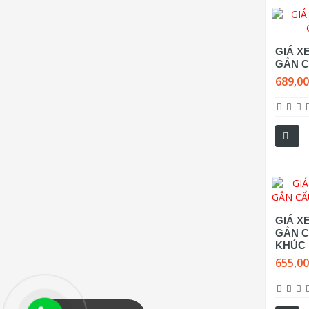
GIÁ XE
GẮN C
689,0
GIÁ X
GẮN C
KHÚC
655,0