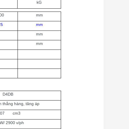
kG
00
mm
25
mm
mm
mm
D4DB
nh thẳng hàng, tăng áp
907 cm3
W/ 2900 v/ph