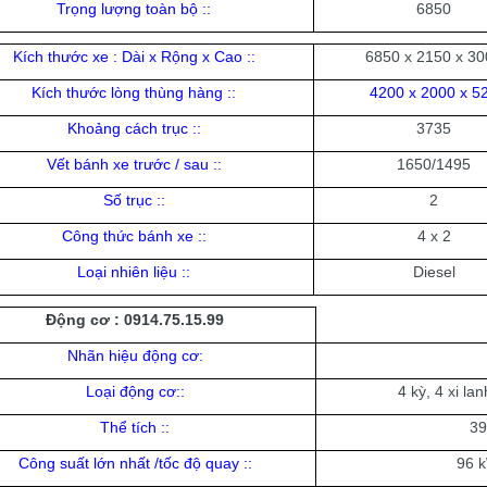
Trọng lượng toàn bộ
:
:
6850
Kích thước xe : Dài x Rộng x Cao :
:
6850 x 2150 x 30
Kích thước lòng thùng hàng
::
4200 x 2000 x 5
Khoảng cách trục
:
:
3735
Vết bánh xe trước / sau
:
:
1650/1495
Số trục
:
:
2
Công thức bánh xe
:
:
4 x 2
Loại nhiên liệu :
:
Diesel
Động cơ :
0914.75.15.99
Nhãn hiệu động cơ:
Loại động cơ:
:
4 kỳ, 4 xi la
Thể tích :
:
3
Công suất lớn nhất /tốc độ quay :
:
96 k