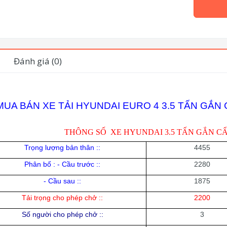
Đánh giá (0)
MUA BÁN XE TẢI HYUNDAI EURO 4 3.5 TẤN GẮN 
THÔNG SỐ XE HYUNDAI 3.5 TẤN GẮN CẨ
Trọng lượng bản thân
:
:
4
4
55
Phân bố : - Cầu trước
:
:
2280
- Cầu sau :
:
1875
Tải trọng cho phép chở
:
:
2
2
00
Số người cho phép chở :
:
3