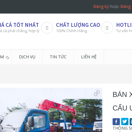
Đăng ký
hoặc
Đăng 
IÁ CẢ TỐT NHẤT
CHẤT LƯỢNG CAO
HOTLI
á cả phải chăng, hợp lý
100% Chính Hãng
Tư vấn h
ẨM
DỊCH VỤ
TIN TỨC
LIÊN HỆ
BÁN 
CẨU 
THÔNG SỐ