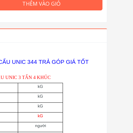
THÊM VÀO GIỎ
CẨU UNIC 344 TRẢ GÓP GIÁ TỐT
U UNIC 3 TẤN 4 KHÚC
kG
kG
kG
kG
người