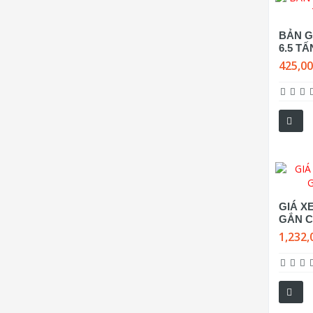
BẢN G
6.5 T
425,0
GIÁ XE
GẮN C
1,232,