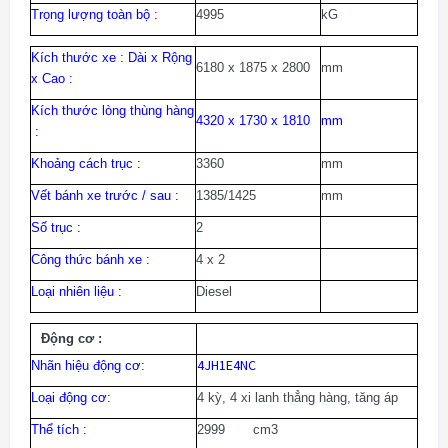
Trọng lượng toàn bộ :
4995
kG
Kích thước xe : Dài x Rộng
6180 x 1875 x 2800
mm
x Cao :
Kích thước lòng thùng hàng
mm
4320 x 1730 x 1810
:
Khoảng cách trục :
3360
mm
Vết bánh xe trước / sau :
1385/1425
mm
Số trục :
2
Công thức bánh xe :
4 x 2
Loại nhiên liệu :
Diesel
Động cơ :
4JH1E4NC
Nhãn hiệu động cơ:
Loại động cơ:
4 kỳ, 4 xi lanh thẳng hàng, tăng áp
Thể tích :
2999 cm3