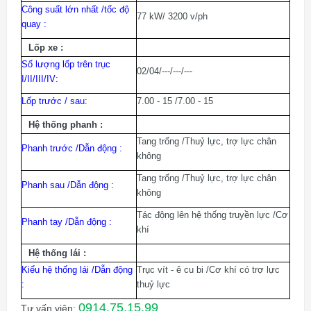
Công suất lớn nhất /tốc độ
77 kW/ 3200 v/ph
quay :
Lốp xe :
Số lượng lốp trên trục
02/04/---/---/---
I/II/III/IV:
Lốp trước / sau:
7.00 - 15 /7.00 - 15
Hệ thống phanh :
Tang trống /Thuỷ lực, trợ lực chân
Phanh trước /Dẫn động :
không
Tang trống /Thuỷ lực, trợ lực chân
Phanh sau /Dẫn động :
không
Tác động lên hệ thống truyền lực /Cơ
Phanh tay /Dẫn động :
khí
Hệ thống lái :
Kiểu hệ thống lái /Dẫn động
Trục vít - ê cu bi /Cơ khí có trợ lực
:
thuỷ lực
0914.75.15.99
Tư vấn viên: