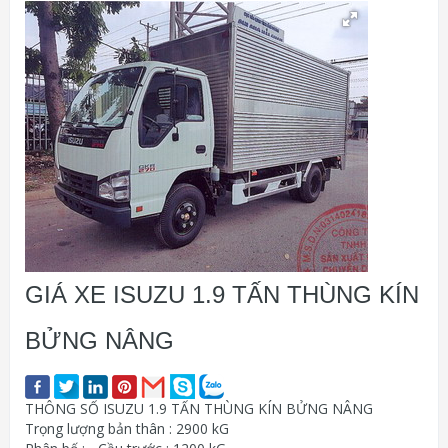
GIÁ XE ISUZU 1.9 TẤN THÙNG KÍN
BỬNG NÂNG
THÔNG SỐ ISUZU 1.9 TẤN THÙNG KÍN BỬNG NÂNG
Trọng lượng bản thân : 2900 kG