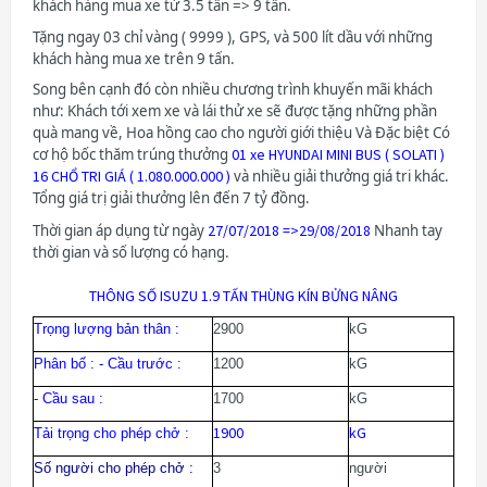
khách hàng mua xe từ 3.5 tấn => 9 tấn.
Tặng ngay 03 chỉ vàng ( 9999 ), GPS, và 500 lít dầu với những
khách hàng mua xe trên 9 tấn.
Song bên cạnh đó còn nhiều chương trình khuyến mãi khách
như: Khách tới xem xe và lái thử xe sẽ được tặng những phần
quà mang về, Hoa hồng cao cho người giới thiệu Và Đặc biệt Có
cơ hộ bốc thăm trúng thưởng
01 xe
HYUNDAI
MINI BUS ( SOLATI )
16 CHỔ TRI GIÁ ( 1.080.000.000 )
và nhiều giải thưởng giá tri khác.
Tổng giá trị giải thưởng lên đến 7 tỷ đồng.
Thời gian áp dụng từ ngày
27/07/2018 =>29/08/2018
Nhanh tay
thời gian và số lượng có hạng.
THÔNG SỐ ISUZU 1.9 TẤN THÙNG KÍN BỬNG NÂNG
Trọng lượng bản thân :
2900
kG
Phân bố : - Cầu trước :
1200
kG
- Cầu sau :
1700
kG
1900
kG
Tải trọng cho phép chở :
Số người cho phép chở :
3
người