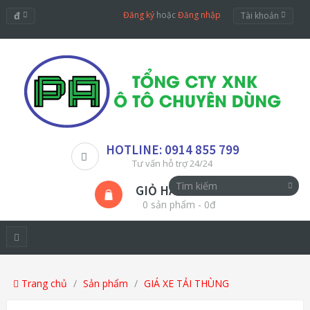
đ
Đăng ký
hoặc
Đăng nhập
Tài khoản
HOTLINE: 0914 855 799
Tư vấn hỗ trợ 24/24
GIỎ HÀNG
0 sản phẩm - 0đ
Trang chủ
Sản phẩm
GIÁ XE TẢI THÙNG