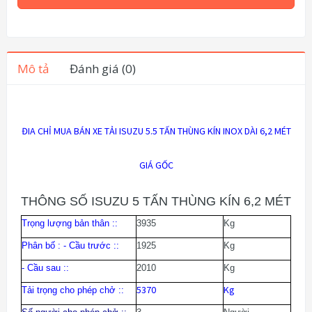
Mô tả
Đánh giá (0)
ĐIA CHỈ MUA BÁN XE TẢI ISUZU 5.5 TẤN THÙNG KÍN INOX DÀI 6,2 MÉT
GIÁ GỐC
THÔNG SỐ ISUZU 5 TẤN THÙNG KÍN 6,2 MÉT
Trọng lượng bản thân :
:
3935
Kg
Phân bố : - Cầu trước :
:
1925
K
g
- Cầu sau :
:
2010
Kg
5370
Kg
Tải trọng cho phép chở :
: