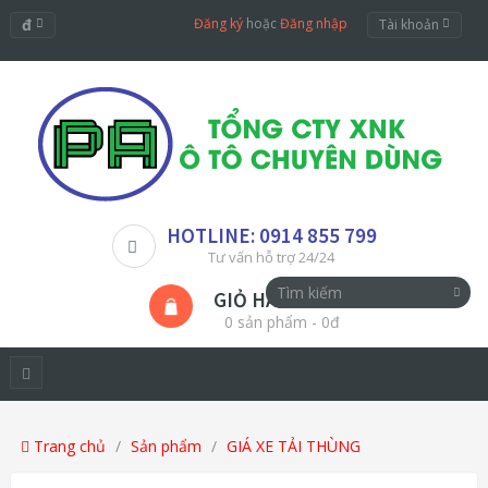
đ
Đăng ký
hoặc
Đăng nhập
Tài khoản
HOTLINE: 0914 855 799
Tư vấn hỗ trợ 24/24
GIỎ HÀNG
0 sản phẩm - 0đ
Trang chủ
Sản phẩm
GIÁ XE TẢI THÙNG