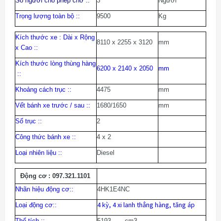
Số người cho phép chở :
:
3
N
gười
Trọng lượng toàn bộ :
:
9500
Kg
Kích thước xe : Dài x Rộng
8110 x 2255 x 3120
mm
x Cao :
:
Kích thước lòng thùng hàng
mm
6200 x 2140 x 2050
:
:
Khoảng cách trục :
:
4475
mm
Vết bánh xe trước / sau :
:
1680/1650
mm
Số trục :
:
2
Công thức bánh xe :
:
4 x 2
Loại nhiên liệu :
:
Diesel
Động cơ :
097.321.1101
Nhãn hiệu động cơ
:
:
4HK1E4NC
4 kỳ, 4 xi lanh thẳng hàng, tăng áp
Loại động cơ:
:
Thể tích :
:
5193 cm3