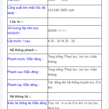
Công suất lớn nhất /tốc độ
114 kW/ 2600 v/ph
quay :
:
:
Lốp xe :
:
Số lượng lốp trên trục
02/04/---/---/---
I/II/III/IV:
:
Lốp trước / sau:
:
8.25 - 16 /8.25 - 16
:
Hệ thống phanh :
:
Tang trống /Thuỷ lực, trợ lực chân
Phanh trước /Dẫn động :
:
không
Tang trống /Thuỷ lực, trợ lực chân
Phanh sau /Dẫn động :
:
không
Tác động lên hệ thống truyền lực /Cơ
Phanh tay /Dẫn động :
:
khí
:
Hệ thống lái :
:
Kiểu hệ thống lái /Dẫn động
Trục vít - ê cu bi /Cơ khí có trợ lực
:
:
thuỷ lực