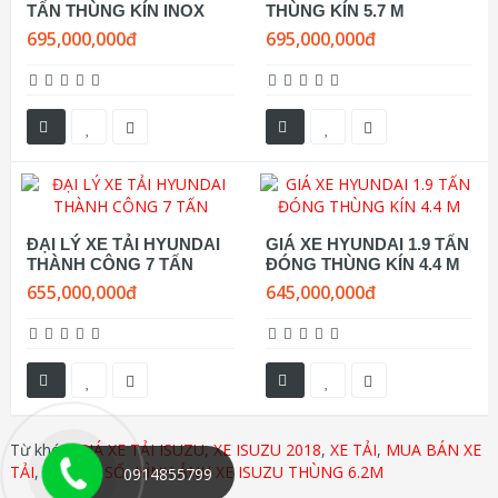
TẤN THÙNG KÍN INOX
THÙNG KÍN 5.7 M
695,000,000đ
695,000,000đ
ĐẠI LÝ XE TẢI HYUNDAI
GIÁ XE HYUNDAI 1.9 TẤN
THÀNH CÔNG 7 TẤN
ĐÓNG THÙNG KÍN 4.4 M
655,000,000đ
645,000,000đ
Từ khóa:
GIÁ XE TẢI ISUZU
,
XE ISUZU 2018
,
XE TẢI
,
MUA BÁN XE
TẢI
,
THÔNG SỐ
,
HÌNH ẢNH XE ISUZU THÙNG 6.2M
0914855799