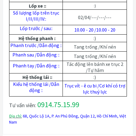
Lốp xe ::
:)
Số lượng lốp trên trục
02/04/---/---/---
I/II/III/IV::
Lốp trước / sau::
10.00 - 20 /10.00 - 20
Hệ thống phanh :
:
:)
Phanh trước /Dẫn động ::
Tang trống /Khí nén
Phanh sau /Dẫn động ::
Tang trống /Khí nén
Tác động lên bánh xe trục 2
Phanh tay /Dẫn động ::
/Tự hãm
Hệ thống lái ::
:)
Kiểu hệ thống lái /Dẫn
Trục vít - ê cu bi /Cơ khí có trợ
động ::
lực thuỷ lực
0914.75.15.99
Tư vấn viên:
Địa chỉ:
68, Quốc Lộ 1A, P. An Phú Đông, Quận 12, Hồ Chí Minh, Việt
Nam