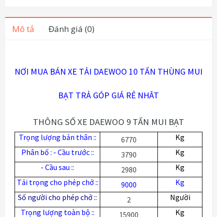
Mô tả
Đánh giá (0)
NƠI MUA BÁN XE TẢI DAEWOO 10 TẤN THÙNG MUI
BẠT TRẢ GÓP GIÁ RẺ NHÂT
THÔNG SỐ XE DAEWOO 9 TẤN MUI BẠT
Tr
ọ
ng l
ượ
ng b
ả
n thân ::
Kg
6770
Phân bố : - Cầu trước ::
Kg
3790
- Cầu sau ::
Kg
2980
Tải trọng cho phép chở ::
Kg
9000
Số người cho phép chở ::
Người
2
Trọng lượng toàn bộ ::
Kg
15900