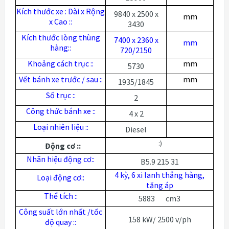
Kích thước xe : Dài x Rộng
9840 x 2500 x
mm
x Cao ::
3430
Kích thước lòng thùng
7400 x 2360 x
mm
hàng::
720/2150
Khoảng cách trục ::
mm
5730
Vết bánh xe trước / sau ::
mm
1935/1845
Số trục ::
2
Công thức bánh xe ::
4 x 2
Loại nhiên liệu ::
Diesel
:)
Động cơ ::
Nhãn hiệu động cơ::
B5.9 215 31
4 kỳ, 6 xi lanh thẳng hàng,
Loại động cơ::
tăng áp
Thể tích ::
5883 cm3
Công suất lớn nhất /tốc
158 kW/ 2500 v/ph
độ quay ::