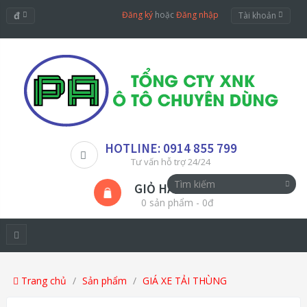
đ
Đăng ký
hoặc
Đăng nhập
Tài khoản
HOTLINE: 0914 855 799
Tư vấn hỗ trợ 24/24
GIỎ HÀNG
0 sản phẩm - 0đ
Trang chủ
Sản phẩm
GIÁ XE TẢI THÙNG