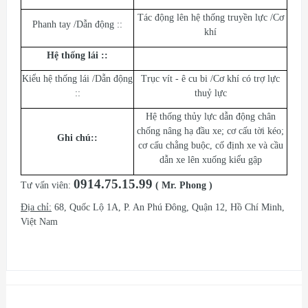
Tác động lên hệ thống truyền lực /Cơ
Phanh tay /Dẫn động ::
khí
Hệ thống lái :
:
Kiểu hệ thống lái /Dẫn động
Trục vít - ê cu bi /Cơ khí có trợ lực
::
thuỷ lực
Hệ thống thủy lực dẫn động chân
chống nâng hạ đầu xe; cơ cấu tời kéo;
Ghi chú:
:
cơ cấu chằng buộc, cố định xe và cầu
dẫn xe lên xuống kiểu gập
0914.75.15.99
Tư vấn viên:
( Mr. Phong )
Địa chỉ:
68, Quốc Lộ 1A, P. An Phú Đông, Quận 12, Hồ Chí Minh,
Việt Nam