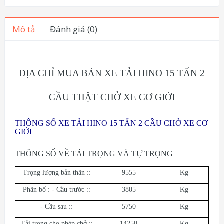
Mô tả
Đánh giá (0)
ĐỊA CHỈ MUA BÁN XE TẢI HINO 15 TẤN 2
CẦU THẬT CHỞ XE CƠ GIỚI
THÔNG SỐ XE TẢI HINO 15 TẤN 2 CẦU CHỞ XE CƠ
GIỚI
THÔNG SỐ VỀ TẢI TRỌNG VÀ TỰ TRỌNG
Trọng lượng bản thân ::
9555
Kg
Phân bố : - Cầu trước ::
3805
Kg
- Cầu sau ::
5750
Kg
Tải trọng cho phép chở ::
14250
Kg