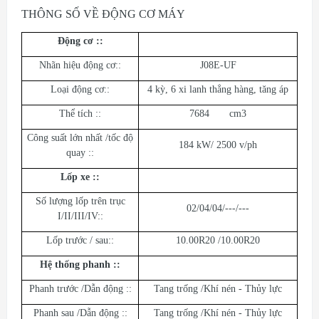
THÔNG SỐ VỀ ĐỘNG CƠ MÁY
Động cơ :
:
Nhãn hiệu động cơ::
J08E-UF
Loại động cơ::
4 kỳ, 6 xi lanh thẳng hàng, tăng áp
Thể tích ::
7684 cm3
Công suất lớn nhất /tốc độ
184 kW/ 2500 v/ph
quay ::
Lốp xe :
:
Số lượng lốp trên trục
02/04/04/---/---
I/II/III/IV::
Lốp trước / sau::
10.00R20 /10.00R20
Hệ thống phanh :
:
Phanh trước /Dẫn động ::
Tang trống /Khí nén - Thủy lực
Phanh sau /Dẫn động ::
Tang trống /Khí nén - Thủy lực