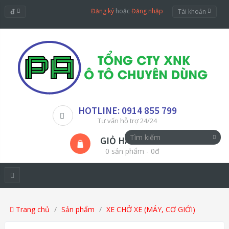
đ
Đăng ký
hoặc
Đăng nhập
Tài khoản
HOTLINE: 0914 855 799
Tư vấn hỗ trợ 24/24
GIỎ HÀNG
0 sản phẩm - 0đ
Trang chủ
Sản phẩm
XE CHỞ XE (MÁY, CƠ GIỚI)