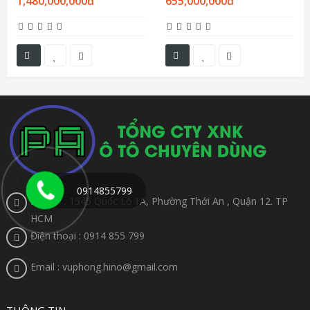
1,480,000,000đ
655,000,000đ
0914855799
Địa chỉ : 1545 Quốc Lộ 1A, Phường Thới An , Quận 12. TP
HCM
Điện thoại : 0914 855 799
Email : vuphong.hino@gmail.com