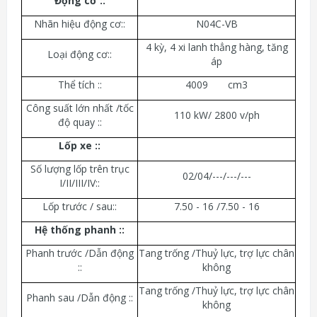
Động cơ ::
Nhãn hiệu động cơ::
N04C-VB
4 kỳ, 4 xi lanh thẳng hàng, tăng
Loại động cơ::
áp
Thể tích ::
4009 cm3
Công suất lớn nhất /tốc
110 kW/ 2800 v/ph
độ quay ::
Lốp xe ::
Số lượng lốp trên trục
02/04/---/---/---
I/II/III/IV::
Lốp trước / sau::
7.50 - 16 /7.50 - 16
Hệ thống phanh ::
Phanh trước /Dẫn động
Tang trống /Thuỷ lực, trợ lực chân
::
không
Tang trống /Thuỷ lực, trợ lực chân
Phanh sau /Dẫn động ::
không