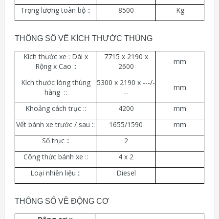
Trọng lượng toàn bộ ::
8500
Kg
THÔNG SỐ VỀ KÍCH THƯỚC THÙNG
Kích thước xe : Dài x
7715 x 2190 x
mm
Rộng x Cao ::
2600
Kích thước lòng thùng
5300 x 2190 x ---/-
mm
hàng ::
--
Khoảng cách trục ::
4200
mm
Vết bánh xe trước / sau ::
1655/1590
mm
Số trục ::
2
Công thức bánh xe ::
4 x 2
Loại nhiên liệu ::
Diesel
THÔNG SỐ VỀ ĐỘNG CƠ