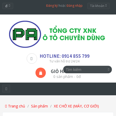
đ
Đăng ký
hoặc
Đăng nhập
Tài khoản
HOTLINE: 0914 855 799
Tư vấn hỗ trợ 24/24
GIỎ HÀNG
0 sản phẩm - 0đ
Trang chủ
Sản phẩm
XE CHỞ XE (MÁY, CƠ GIỚI)