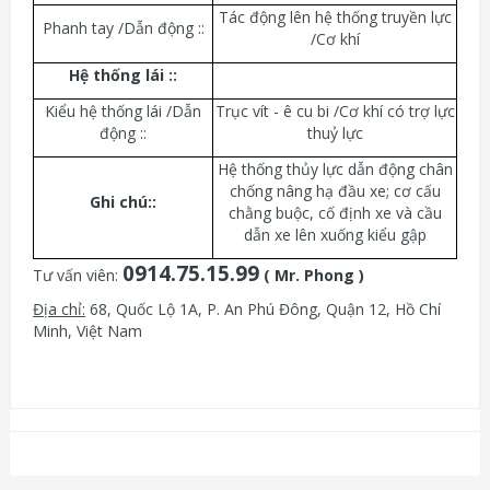
Tác động lên hệ thống truyền lực
Phanh tay /Dẫn động ::
/Cơ khí
Hệ thống lái ::
Kiểu hệ thống lái /Dẫn
Trục vít - ê cu bi /Cơ khí có trợ lực
động ::
thuỷ lực
Hệ thống thủy lực dẫn động chân
chống nâng hạ đầu xe; cơ cấu
Ghi chú::
chằng buộc, cố định xe và cầu
dẫn xe lên xuống kiểu gập
0914.75.15.99
Tư vấn viên:
( Mr. Phong )
Địa chỉ:
68, Quốc Lộ 1A, P. An Phú Đông, Quận 12, Hồ Chí
Minh, Việt Nam