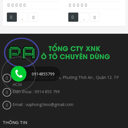
0914855799
Địa chỉ : 1545 Quốc Lộ 1A, Phường Thới An , Quận 12. TP
HCM
Điện thoại : 0914 855 799
Email : vuphong.hino@gmail.com
THÔNG TIN