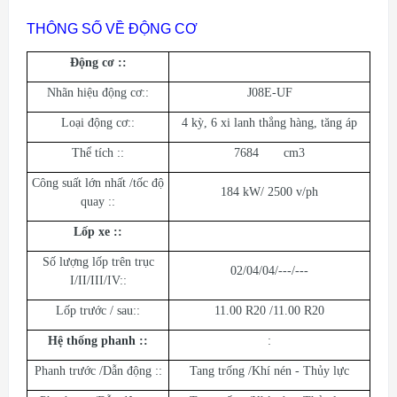
THÔNG SỐ VỀ ĐỘNG CƠ
Động cơ :
:
Nhãn hiệu động cơ::
J08E-UF
Loại động cơ::
4 kỳ, 6 xi lanh thẳng hàng, tăng áp
Thể tích ::
7684 cm3
Công suất lớn nhất /tốc độ
184 kW/ 2500 v/ph
quay ::
Lốp xe :
:
Số lượng lốp trên trục
02/04/04/---/---
I/II/III/IV::
Lốp trước / sau::
11.00 R20 /11.00 R20
Hệ thống phanh :
:
:
Phanh trước /Dẫn động ::
Tang trống /Khí nén - Thủy lực