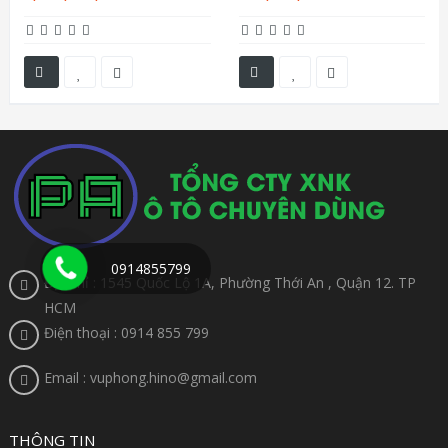
0914855799
Địa chỉ : 1545 Quốc Lộ 1A, Phường Thới An , Quận 12. TP
HCM
Điện thoại : 0914 855 799
Email : vuphong.hino@gmail.com
THÔNG TIN