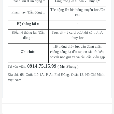
Phanh sau /Dẫn động ::
Tang trống /Khí nén - Thủy lực
Tác động lên hệ thống truyền lực /Cơ
Phanh tay /Dẫn động ::
khí
Hệ thống lái :
:
:
Kiểu hệ thống lái /Dẫn
Trục vít - ê cu bi /Cơ khí có trợ lực
động ::
thuỷ lực
Hệ thống thủy lực dẫn động chân
Ghi chú:
:
chống nâng hạ đầu xe; cơ cấu tời kéo,
cơ cấu neo giữ xe và cầu dẫn kiểu gập
0914.75.15.99
Tư vấn viên:
( Mr. Phong )
Địa chỉ:
68, Quốc Lộ 1A, P. An Phú Đông, Quận 12, Hồ Chí Minh,
Việt Nam