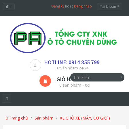
đ
Đăng ký
hoặc
Đăng nhập
Tài khoản
HOTLINE: 0914 855 799
Tư vấn hỗ trợ 24/24
GIỎ HÀNG
0 sản phẩm - 0đ
Trang chủ
Sản phẩm
XE CHỞ XE (MÁY, CƠ GIỚI)