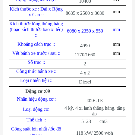
10400
Kích thước xe : Dài x Rộng
mm
8635 x 2500 x 3030
x Cao ::
Kích thước lòng thùng hàng
(hoặc kích thước bao xi téc)
mm
6080 x 2350 x 550
::
Khoảng cách trục ::
mm
4990
Vết bánh xe trước / sau ::
mm
1770/1660
Số trục ::
2
Công thức bánh xe ::
4 x 2
Loại nhiên liệu ::
Diesel
Động cơ :09
Nhãn hiệu động cơ::
J05E-TE
4 kỳ, 4 xi lanh thẳng hàng, tăng
Loại động cơ:
áp
Thể tích ::
5123 cm3
Công suất lớn nhất /tốc độ
118 kW/ 2500 v/ph
quay :