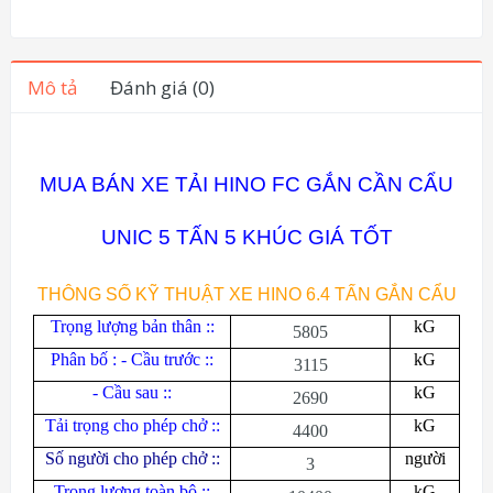
Mô tả
Đánh giá (0)
MUA BÁN XE TẢI HINO FC GẮN CẦN CẨU
UNIC 5 TẤN 5 KHÚC GIÁ TỐT
THÔNG SỐ KỸ THUẬT XE HINO 6.4 TẤN GẮN CẨU
Trọng lượng bản thân ::
kG
5805
Phân bố : - Cầu trước ::
kG
3115
- Cầu sau ::
kG
2690
Tải trọng cho phép chở ::
kG
4400
Số người cho phép chở ::
người
3
Trọng lượng toàn bộ ::
kG