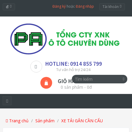
đ
Đăng ký
hoặc
Đăng nhập
Tài khoản
HOTLINE: 0914 855 799
Tư vấn hỗ trợ 24/24
GIỎ HÀNG
0 sản phẩm - 0đ
Trang chủ
Sản phẩm
XE TẢI GẮN CẦN CẨU