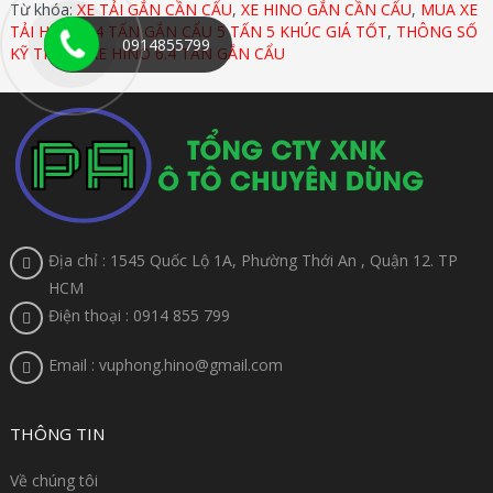
Từ khóa:
XE TẢI GẮN CẦN CẨU
,
XE HINO GẮN CẦN CẨU
,
MUA XE
TẢI HINO 6.4 TẤN GẮN CẨU 5 TẤN 5 KHÚC GIÁ TỐT
,
THÔNG SỐ
0914855799
KỸ THUẬT XE HINO 6.4 TẤN GẮN CẨU
Địa chỉ : 1545 Quốc Lộ 1A, Phường Thới An , Quận 12. TP
HCM
Điện thoại : 0914 855 799
Email : vuphong.hino@gmail.com
THÔNG TIN
Về chúng tôi