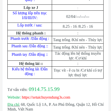
Lốp xe
J
:
Số lượng lốp trên trục
02/04/---/---/---
I/II/III/IV:
Lốp trước / sau:
8.25 - 16 /8.25 - 16
Hệ thống phanh :
:
Phanh trước /Dẫn động :
Tang trống /Khí nén - Thủy lực
Phanh sau /Dẫn động ::
Tang trống /Khí nén - Thủy lực
Tác động lên hệ thống truyền
Phanh tay /Dẫn động ::
lực /Cơ khí
Hệ thống lái ::
:
Kiểu hệ thống lái /Dẫn
Trục vít - ê cu bi /Cơ khí có trợ
động :
lực thuỷ lực
0914.75.15.99
Tư vấn viên:
Website:
https://xetaichuyendung3s.com
Địa chỉ:
68, Quốc Lộ 1A, P. An Phú Đông, Quận 12, Hồ Chí
Minh, Việt Nam