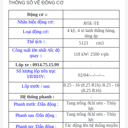
THÔNG SỐ VỀ ĐỘNG CƠ
Động cơ ::
Nhãn hiệu động cơ::
J05E-TE
4 kỳ, 4 xi lanh thẳng hàng,
Loại động cơ::
tăng áp
Thể tích ::
5123 cm3
Công suất lớn nhất /tốc độ
118 kW/ 2500 v/ph
quay ::
Lốp xe : 0914.75.15.99
:
Số lượng lốp trên trục
02/04/---/---/---
I/II/III/IV:
8.25 - 16 (8.25 R16) /8.25 - 16
Lốp trước / sau:
(8.25 R16)
Hệ thống phanh :
:
Tang trống /Khí nén - Thủy
Phanh trước /Dẫn động :
lực
Tang trống /Khí nén - Thủy
Phanh sau /Dẫn động :
lực
Tác động lên hệ thống truyền
Phanh tay /Dẫn động :