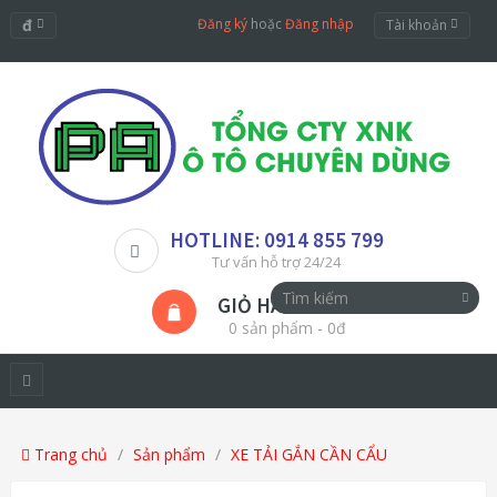
đ
Đăng ký
hoặc
Đăng nhập
Tài khoản
HOTLINE: 0914 855 799
Tư vấn hỗ trợ 24/24
GIỎ HÀNG
0 sản phẩm - 0đ
Trang chủ
Sản phẩm
XE TẢI GẮN CẦN CẨU