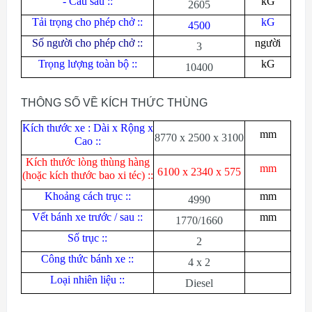
- Cầu sau ::
kG
2605
Tải trọng cho phép chở ::
kG
4500
Số người cho phép chở ::
người
3
Trọng lượng toàn bộ ::
kG
10400
THÔNG SỐ VỀ KÍCH THỨC THÙNG
Kích thước xe : Dài x Rộng x
mm
8770 x 2500 x 3100
Cao ::
Kích thước lòng thùng hàng
mm
6100 x 2340 x 575
(hoặc kích thước bao xi téc) ::
Khoảng cách trục ::
mm
4990
Vết bánh xe trước / sau ::
mm
1770/1660
Số trục ::
2
Công thức bánh xe ::
4 x 2
Loại nhiên liệu ::
Diesel