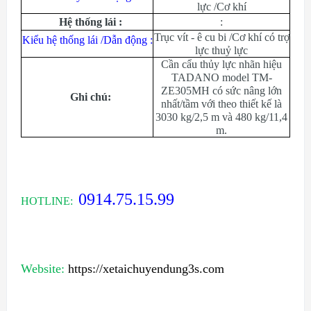
lực /Cơ khí
Hệ thống lái :
:
Trục vít - ê cu bi /Cơ khí có trợ
Kiểu hệ thống lái /Dẫn động :
lực thuỷ lực
Cần cẩu thủy lực nhãn hiệu
TADANO model TM-
ZE305MH có sức nâng lớn
Ghi chú:
nhất/tầm với theo thiết kế là
3030 kg/2,5 m và 480 kg/11,4
m.
0914.75.15.99
HOTLINE:
Website:
https://xetaichuyendung3s.com