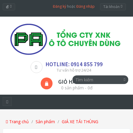
đ
Đăng ký
hoặc
Đăng nhập
Tài khoản
HOTLINE: 0914 855 799
Tư vấn hỗ trợ 24/24
GIỎ HÀNG
0 sản phẩm - 0đ
Trang chủ
Sản phẩm
GIÁ XE TẢI THÙNG