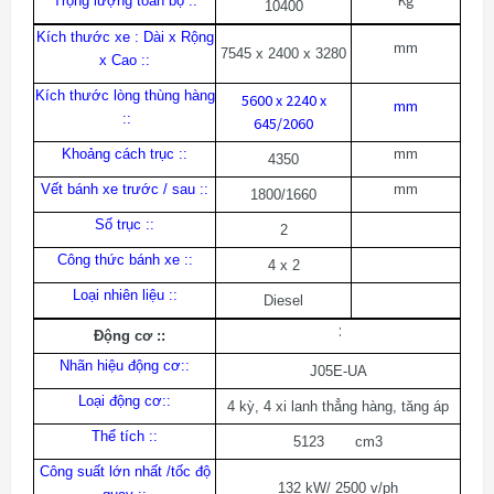
Kg
Trọng lượng toàn bộ :
:
10400
Kích thước xe : Dài x Rộng
mm
7545 x 2400 x 3280
x Cao
:
:
Kích thước lòng thùng hàng
5600 x 2240 x
mm
:
:
645/2060
Khoảng cách trục :
:
mm
4350
Vết bánh xe trước / sau :
:
mm
1800/1660
Số trục :
:
2
Công thức bánh xe :
:
4 x 2
Loại nhiên liệu :
:
Diesel
:
Động cơ :
:
Nhãn hiệu động cơ:
:
J05E-UA
Loại động cơ:
:
4 kỳ, 4 xi lanh thẳng hàng, tăng áp
Thể tích :
:
5123 cm3
Công suất lớn nhất /tốc độ
132 kW/ 2500 v/ph