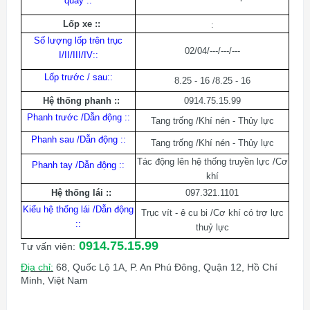
quay :
:
Lốp xe :
:
:
Số lượng lốp trên trục
02/04/---/---/---
I/II/III/IV:
:
Lốp trước / sau:
:
8.25 - 16 /8.25 - 16
Hệ thống phanh :
:
0914.75.15.99
Phanh trước /Dẫn động :
:
Tang trống /Khí nén - Thủy lực
Phanh sau /Dẫn động :
:
Tang trống /Khí nén - Thủy lực
Tác động lên hệ thống truyền lực /Cơ
Phanh tay /Dẫn động :
:
khí
Hệ thống lái :
:
097.321.1101
Kiểu hệ thống lái /Dẫn động
Trục vít - ê cu bi /Cơ khí có trợ lực
:
:
thuỷ lực
0914.75.15.99
Tư vấn viên:
Địa chỉ:
68, Quốc Lộ 1A, P. An Phú Đông, Quận 12, Hồ Chí
Minh, Việt Nam