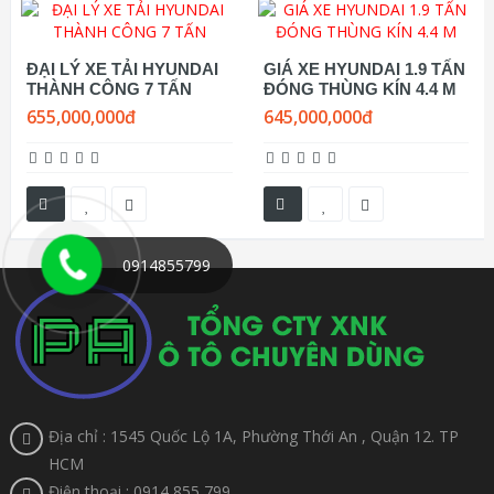
ĐẠI LÝ XE TẢI HYUNDAI
GIÁ XE HYUNDAI 1.9 TẤN
THÀNH CÔNG 7 TẤN
ĐÓNG THÙNG KÍN 4.4 M
655,000,000đ
645,000,000đ
0914855799
Địa chỉ : 1545 Quốc Lộ 1A, Phường Thới An , Quận 12. TP
HCM
Điện thoại : 0914 855 799