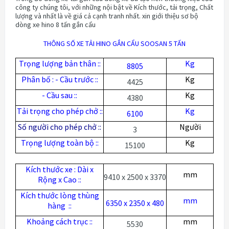
công ty chúng tôi, với những nội bật về Kích thước, tải trọng, Chất
lượng và nhất là về giá cả cạnh tranh nhất. xin giới thiệu sơ bộ
dòng xe hino 8 tấn gắn cẩu
THÔNG SỐ XE TẢI HINO GẮN CẨU SOOSAN 5 TẤN
Trọng lượng bản thân ::
Kg
8805
Phân bố : - Cầu trước ::
Kg
4425
- Cầu sau ::
Kg
4380
Tải trọng cho phép chở ::
Kg
6100
Số người cho phép chở ::
Người
3
Trọng lượng toàn bộ ::
Kg
15100
Kích thước xe : Dài x
mm
9410 x 2500 x 3370
Rộng x Cao ::
Kích thước lòng thùng
mm
6350 x 2350 x 480
hàng
::
Khoảng cách trục ::
mm
5530