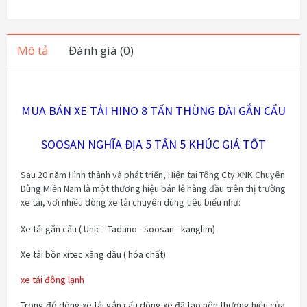
Mô tả
Đánh giá (0)
MUA BÁN XE TẢI HINO 8 TẤN THÙNG DÀI GẮN CẨU
SOOSAN NGHĨA ĐỊA 5 TẤN 5 KHÚC GIÁ TỐT
Sau 20 năm Hình thành và phát triển, Hiện tại Tông Cty XNK Chuyên
Dùng Miền Nam là một thương hiệu bán lẻ hàng đầu trên thị trường
xe tải, vơi nhiều dòng xe tải chuyên dùng tiêu biểu như:
Xe tải gắn cẩu ( Unic - Tadano - soosan - kanglim)
Xe tải bồn xitec xăng dầu ( hóa chất)
xe tải đông lạnh
Trong đó dòng xe tải gắn cẩu dòng xe đã tạo nên thương hiệu của