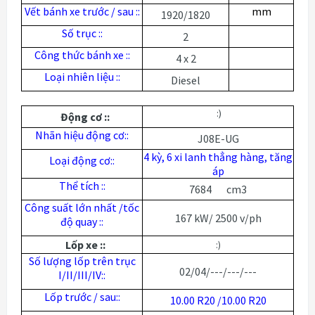
Vết bánh xe trước / sau ::
mm
1920/1820
Số trục ::
2
Công thức bánh xe ::
4 x 2
Loại nhiên liệu ::
Diesel
:)
Động cơ ::
Nhãn hiệu động cơ::
J08E-UG
4 kỳ, 6 xi lanh thẳng hàng, tăng
Loại động cơ::
áp
Thể tích ::
7684 cm3
Công suất lớn nhất /tốc
167 kW/ 2500 v/ph
độ quay ::
Lốp xe ::
:)
Số lượng lốp trên trục
02/04/---/---/---
I/II/III/IV::
Lốp trước / sau::
10.00 R20 /10.00 R20