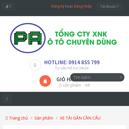
đ
Đăng ký
hoặc
Đăng nhập
Tài khoản
HOTLINE: 0914 855 799
Tư vấn hỗ trợ 24/24
GIỎ HÀNG
0 sản phẩm - 0đ
Trang chủ
Sản phẩm
XE TẢI GẮN CẦN CẨU