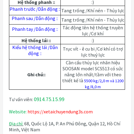
Hệ thống phanh ::
:)
Phanh trước /Dẫn động ::
Tang trống /Khí nén - Thủy lực
Phanh sau /Dẫn động ::
Tang trống /Khí nén - Thủy lực
Tác động lên hệ thống truyền
Phanh tay /Dẫn động ::
lực /Cơ khí
Hệ thống lái ::
:)
Kiểu hệ thống lái /Dẫn
Trục vít - ê cu bi /Cơ khí có trợ
động ::
lực thuỷ lực
Cần cẩu thủy lực nhãn hiệu
SOOSAN model SCS513 có sức
Ghi chú::
nâng lớn nhất/tầm với theo
thiết kế là
5500 kg/2,0 m và 1200
kg/8,0 m
0914.75.15.99
Tư vấn viên:
Website:
https://xetaichuyendung3s.com
Địa chỉ:
68, Quốc Lộ 1A, P. An Phú Đông, Quận 12, Hồ Chí
Minh, Việt Nam