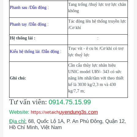
Tang trống /thuỷ lực trợ lực chân
Phanh sau /Dẫn động :
không
Tác động lên hệ thống truyền lực
Phanh tay /Dẫn động :
/Cơ khí
Hệ thống lái :
:
Trục vít - ê cu bi /Cơ khí có trợ
Kiểu hệ thống lái /Dẫn động :
lực thuỷ lực
Cần cẩu thủy lực nhãn hiệu
UNIC
model
URV- 343
có sức
Ghi chú:
nâng lớn nhất/tầm với theo thiết
kế là 3030 kg/2,3 m và 430
kg/7,
7
m;
Tư vấn viên:
0914.75.15.99
Website:
https://xetaich
uyendung3s.com
Địa chỉ:
68, Quốc Lộ 1A, P. An Phú Đông, Quận 12,
Hồ Chí Minh, Việt Nam