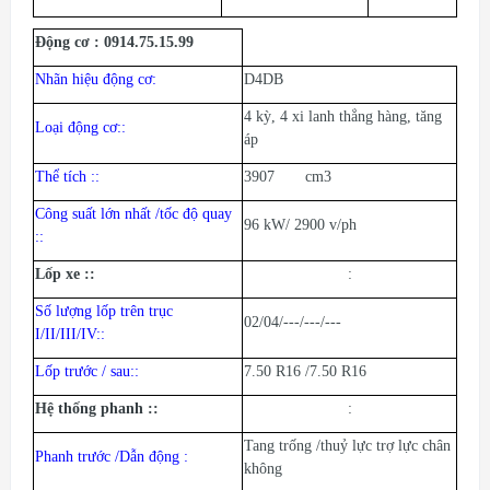
Động cơ :
0914.75.15.99
Nhãn hiệu động cơ:
D4DB
4 kỳ, 4 xi lanh thẳng hàng, tăng
Loại động cơ:
:
áp
Thể tích :
:
3907 cm3
Công suất lớn nhất /tốc độ quay
96 kW/ 2900 v/ph
:
:
Lốp xe :
:
:
Số lượng lốp trên trục
02/04/---/---/---
I/II/III/IV:
:
Lốp trước / sau:
:
7.50 R16 /7.50 R16
Hệ thống phanh :
:
:
Tang trống /thuỷ lực trợ lực chân
Phanh trước /Dẫn động :
không