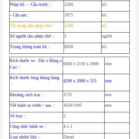
Phân bố : - Cầu trước
:
:
2280
kG
- Cầu sau :
:
1875
kG
Tải trọng cho phép chở
:
:
2500
kG
Số người cho phép chở :
:
3
người
Trọng lượng toàn bộ
:
:
6850
kG
Kích thước xe : Dài x Rộng x
6850 x 2150 x 3000
mm
Cao :
:
Kích thước lòng thùng hàng
4200 x 2000 x 525
mm
::
Khoảng cách trục
:
:
3735
mm
Vết bánh xe trước / sau
:
:
1650/1495
mm
Số trục
:
:
2
Công thức bánh xe
:
:
4 x 2
Loại nhiên liệu :
:
Diesel