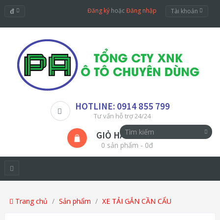
đ
Đăng ký
hoặc
Đăng nhập
Tài khoản
HOTLINE: 0914 855 799
Tư vấn hỗ trợ 24/24
GIỎ HÀNG
0 sản phẩm - 0đ
Trang chủ
Sản phẩm
XE TẢI GẮN CẦN CẨU