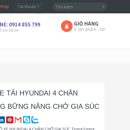
nhập
Tài khoản
GIỎ HÀNG
NE: 0914 855 799
0 sản phẩm - 0đ
ỗ trợ 24/24
XE TẢI HYUNDAI 4 CHÂN
G BỮNG NÂNG CHỞ GIA SÚC
 XE HYUNDAI 4 CHÂN CHỞ GIA SÚC Trọng lượng