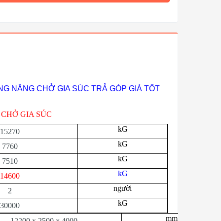
NG NÂNG CHỞ GIA SÚC TRẢ GÓP GIÁ TỐT
 CHỞ GIA SÚC
kG
15270
kG
7760
kG
7510
kG
14600
người
2
kG
30000
mm
12200 x 2500 x 4000