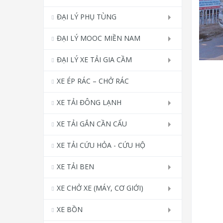
ĐẠI LÝ PHỤ TÙNG
ĐẠI LÝ MOOC MIỀN NAM
ĐẠI LÝ XE TẢI GIA CẦM
XE ÉP RÁC – CHỞ RÁC
XE TẢI ĐÔNG LẠNH
XE TẢI GẮN CẦN CẨU
XE TẢI CỨU HỎA - CỨU HỘ
XE TẢI BEN
XE CHỞ XE (MÁY, CƠ GIỚI)
XE BỒN