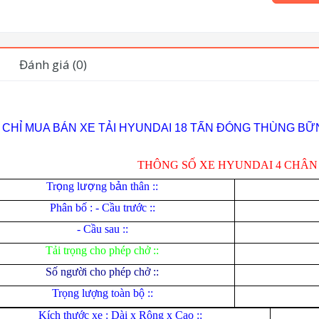
Đánh giá (0)
A CHỈ MUA BÁN XE TẢI HYUNDAI 18 TẤN ĐÓNG THÙNG BỮ
THÔNG SỐ XE HYUNDAI 4 CHÂN
Tr
ọ
ng l
ượ
ng b
ả
n thân ::
Phân bố : - Cầu trước ::
- Cầu sau ::
Tải trọng cho phép chở ::
Số người cho phép chở ::
Trọng lượng toàn bộ ::
Kích thước xe : Dài x Rộng x Cao ::