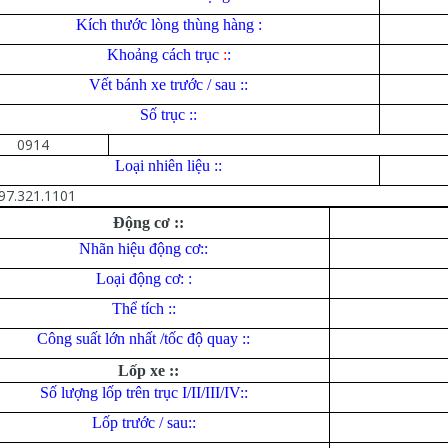
Kích thước lòng thùng hàng :
Khoảng cách trục
:
:
Vết bánh xe trước / sau ::
Số trục ::
0914
Loại nhiên liệu ::
97.321.1101
Động cơ ::
Nhãn hiệu động cơ::
Loại động cơ: :
Thể tích ::
Công suất lớn nhất /tốc độ quay ::
Lốp xe ::
Số lượng lốp trên trục I/II/III/IV::
Lốp trước / sau::