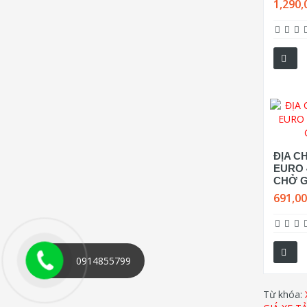
1,290,
ĐỊA CH
EURO 
CHỞ G
691,0
0914855799
Từ khóa: