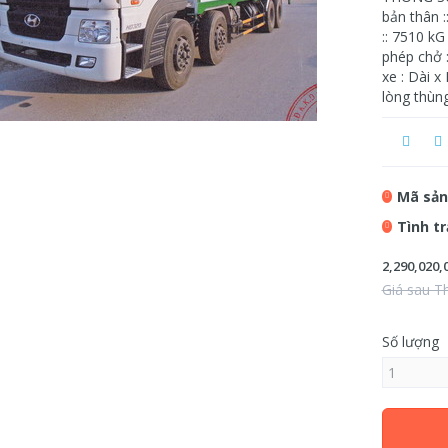
bản thân :
:: 7510 kG
phép chở :
xe : Dài 
lòng thùn
Mã sản
Tình t
2,290,020,
Giá sau T
Số lượng