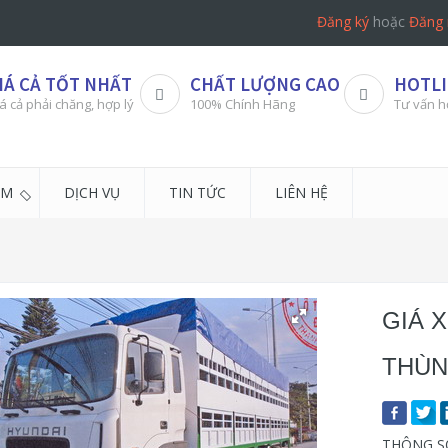
Đăng ký
hoặc
Đăng 
IÁ CẢ TỐT NHẤT
CHẤT LƯỢNG CAO
HOTLI
á cả phải chăng, hợp lý
100% Chính Hãng
Tư vấn h
ẨM
DỊCH VỤ
TIN TỨC
LIÊN HỆ
GIÁ 
THÙN
THÔNG SỐ