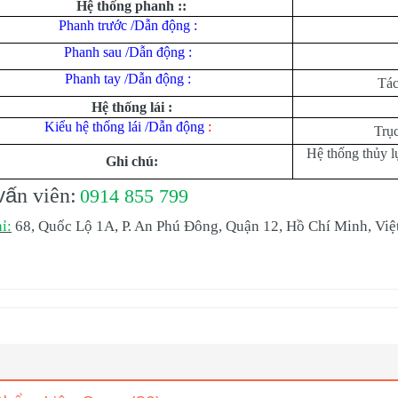
Hệ thống phanh ::
Phanh trước /Dẫn động :
Phanh sau /Dẫn động :
Phanh tay /Dẫn động :
Tác
Hệ thống lái :
Kiểu hệ thống lái /Dẫn động
:
Trục
Hệ thống thủy l
Ghi chú:
v
ấ
n viên:
0914 855 799
ỉ:
68, Quốc Lộ 1A, P. An Phú Đông, Quận 12, Hồ Chí Minh, Vi