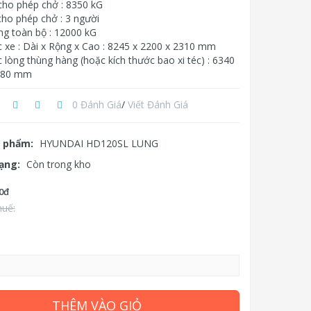
 cho phép chở : 8350 kG
cho phép chở : 3 người
ng toàn bộ : 12000 kG
c xe : Dài x Rộng x Cao : 8245 x 2200 x 2310 mm
 lòng thùng hàng (hoặc kích thước bao xi téc) : 6340
 480 mm
0 Đánh Giá
/
Viết Đánh Giá
 phẩm:
HYUNDAI HD120SL LUNG
rạng:
Còn trong kho
0đ
huế:
THÊM VÀO GIỎ