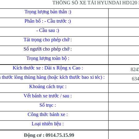
THÔNG SỐ XE TẢI HYUNDAI HD120
Tr
ọ
ng l
ượ
ng b
ả
n thân :)
Phân bố : - Cầu trước :)
- Cầu sau :)
Tải trọng cho phép chở :
Số người cho phép chở :
Trọng lượng toàn bộ :
Kích thước xe : Dài x Rộng x Cao :
824
 thước lòng thùng hàng (hoặc kích thước bao xi téc) :
634
Khoảng cách trục :
Vết bánh xe trước / sau :
Số trục :
Công thức bánh xe :
Loại nhiên liệu :
Động cơ : 0914.75.15.99