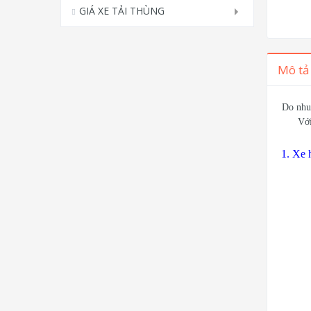
GIÁ XE TẢI THÙNG
Mô tả
Do nhu 
Với
1. Xe 