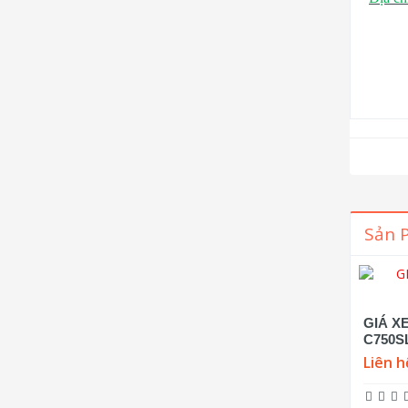
Sản 
GIÁ X
C750S
Liên h