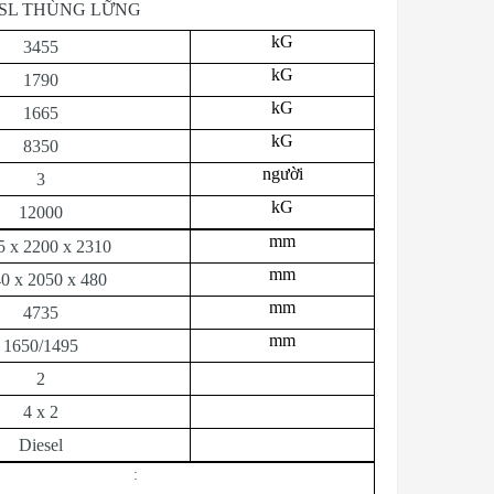
 SL THÙNG LỮNG
kG
3455
kG
1790
kG
1665
kG
8350
người
3
kG
12000
mm
5 x 2200 x 2310
mm
0 x 2050 x 480
mm
4735
mm
1650/1495
2
4 x 2
Diesel
: