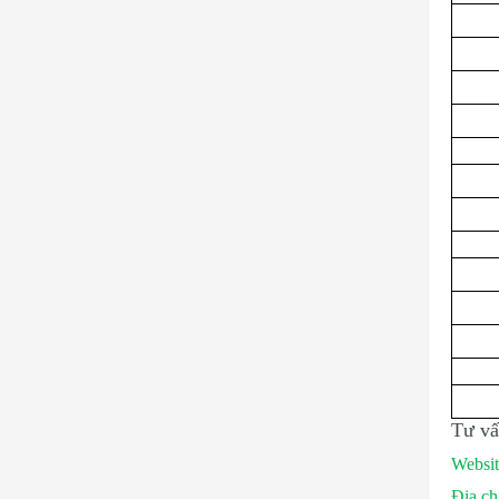
T
ư
v
ấ
Websit
Địa ch