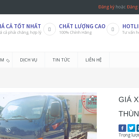
Đăng ký
hoặc
Đăng 
IÁ CẢ TỐT NHẤT
CHẤT LƯỢNG CAO
HOTLI
á cả phải chăng, hợp lý
100% Chính Hãng
Tư vấn h
ẨM
DỊCH VỤ
TIN TỨC
LIÊN HỆ
GIÁ X
THÙN
Trọng lượ