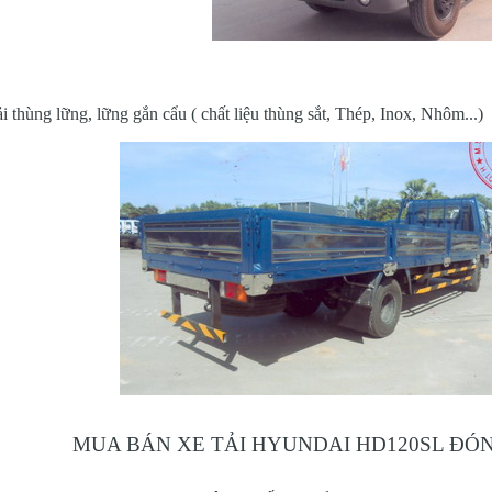
tải thùng lững, lững gắn cẩu ( chất liệu thùng sắt, Thép, Inox, Nhôm...)
MUA BÁN XE TẢI HYUNDAI HD120SL ĐÓ