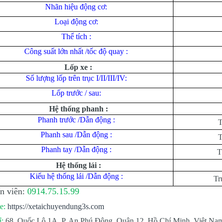
Nhãn hiệu động cơ:
Loại động cơ:
Thể tích :
Công suất lớn nhất /tốc độ quay :
Lốp xe :
Số lượng lốp trên trục I/II/III/IV:
Lốp trước / sau:
Hệ thống phanh :
Phanh trước /Dẫn động :
T
Phanh sau /Dẫn động :
T
Phanh tay /Dẫn động :
T
Hệ thống lái :
Kiểu hệ thống lái /Dẫn động :
Tr
n viên:
0914.75.15.99
e:
https://xetaichuyendung3s.com
ỉ:
68, Quốc Lộ 1A, P. An Phú Đông, Quận 12, Hồ Chí Minh, Việt Na