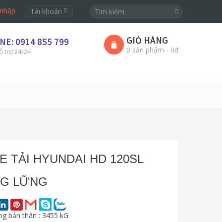
nhập
Tài khoản
GIỎ HÀNG
NE: 0914 855 799
0 sản phẩm - 0đ
ỗ trợ 24/24
E TẢI HYUNDAI HD 120SL
G LỮNG
ng bản thân : 3455 kG