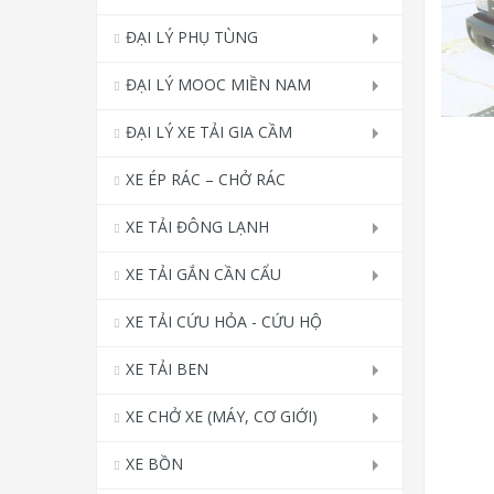
ĐẠI LÝ PHỤ TÙNG
ĐẠI LÝ MOOC MIỀN NAM
ĐẠI LÝ XE TẢI GIA CẦM
XE ÉP RÁC – CHỞ RÁC
XE TẢI ĐÔNG LẠNH
XE TẢI GẮN CẦN CẨU
XE TẢI CỨU HỎA - CỨU HỘ
XE TẢI BEN
XE CHỞ XE (MÁY, CƠ GIỚI)
XE BỒN