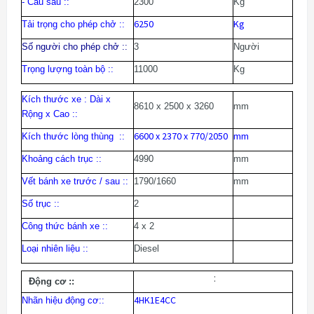
- Cầu sau :
:
2300
Kg
6250
Kg
Tải trọng cho phép chở :
:
Số người cho phép chở :
:
3
N
gười
Trọng lượng toàn bộ :
:
11000
Kg
Kích thước xe : Dài x
8610 x 2500 x 3260
mm
Rộng x Cao :
:
6600 x 2370 x 770/2050
mm
Kích thước lòng thùng :
:
Khoảng cách trục :
:
4990
mm
Vết bánh xe trước / sau :
:
1790/1660
mm
Số trục :
:
2
Công thức bánh xe :
:
4 x 2
Loại nhiên liệu :
:
Diesel
:
Động cơ :
:
4HK1E4CC
Nhãn hiệu động cơ:
: