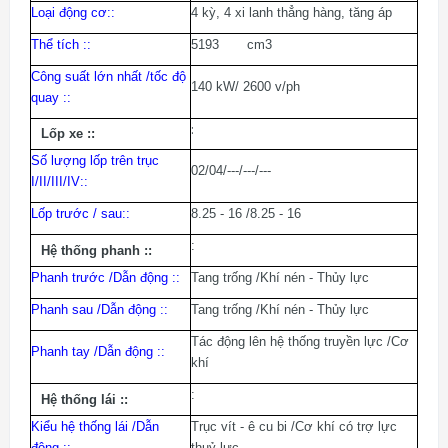
Loại động cơ:
:
4 kỳ, 4 xi lanh thẳng hàng, tăng áp
Thể tích :
:
5193 cm3
Công suất lớn nhất /tốc độ
140 kW/ 2600 v/ph
quay :
:
:
Lốp xe :
:
Số lượng lốp trên trục
02/04/---/---/---
I/II/III/IV:
:
Lốp trước / sau:
:
8.25 - 16 /8.25 - 16
:
Hệ thống phanh :
:
Phanh trước /Dẫn động :
:
Tang trống /Khí nén - Thủy lực
Phanh sau /Dẫn động :
:
Tang trống /Khí nén - Thủy lực
Tác động lên hệ thống truyền lực /Cơ
Phanh tay /Dẫn động :
:
khí
:
Hệ thống lái :
:
Kiểu hệ thống lái /Dẫn
Trục vít - ê cu bi /Cơ khí có trợ lực
động :
:
thuỷ lực