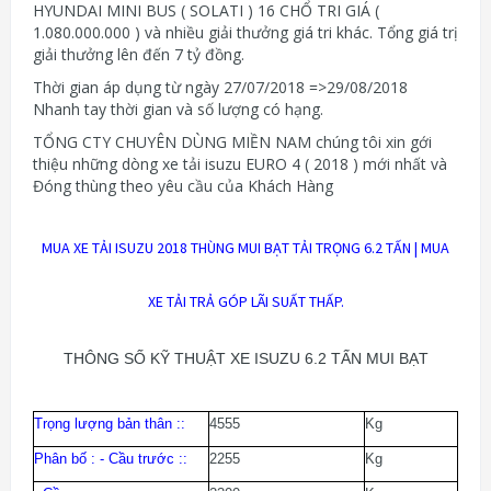
HYUNDAI MINI BUS ( SOLATI ) 16 CHỔ TRI GIÁ (
1.080.000.000 ) và nhiều giải thưởng giá tri khác. Tổng giá trị
giải thưởng lên đến 7 tỷ đồng.
Thời gian áp dụng từ ngày 27/07/2018 =>29/08/2018
Nhanh tay thời gian và số lượng có hạng.
TỔNG CTY CHUYÊN DÙNG MIỀN NAM chúng tôi xin gới
thiệu những dòng xe tải isuzu EURO 4 ( 2018 ) mới nhất và
Đóng thùng theo yêu cầu của Khách Hàng
MUA XE TẢI ISUZU 2018 THÙNG MUI BẠT TẢI TRỌNG 6.2 TẤN | MUA
XE TẢI TRẢ GÓP LÃI SUẤT THẤP.
THÔNG SỐ KỸ THUẬT XE ISUZU 6.2 TẤN MUI BẠT
Trọng lượng bản thân :
:
4555
Kg
Phân bố : - Cầu trước
:
:
2255
Kg