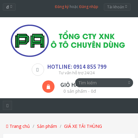
đ
Đăng ký
hoặc
Đăng nhập
Tài khoản
HOTLINE: 0914 855 799
Tư vấn hỗ trợ 24/24
GIỎ HÀNG
0 sản phẩm - 0đ
Trang chủ
Sản phẩm
GIÁ XE TẢI THÙNG