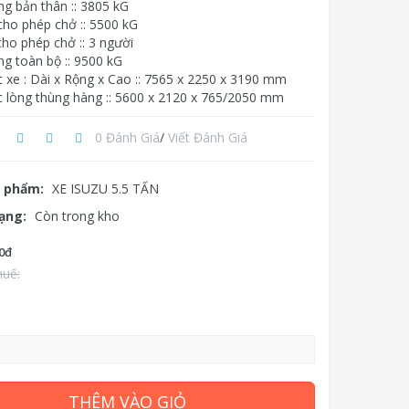
ng bản thân :: 3805 kG
cho phép chở :: 5500 kG
ho phép chở :: 3 người
ng toàn bộ :: 9500 kG
c xe : Dài x Rộng x Cao :: 7565 x 2250 x 3190 mm
c lòng thùng hàng :: 5600 x 2120 x 765/2050 mm
0 Đánh Giá
/
Viết Đánh Giá
 phẩm:
XE ISUZU 5.5 TẤN
rạng:
Còn trong kho
0đ
huế:
THÊM VÀO GIỎ