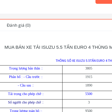
Đánh giá (0)
MUA BÁN XE TẢI ISUZU 5.5 TẤN EURO 4 THÙNG 
THÔNG SỐ XE ISUZU 5.5TẤN EURO 4 T
Trọng lượng bản thân :
:
3805
Phân bố : - Cầu trước :
:
1915
- Cầu sau :
:
1890
Tải trọng cho phép chở :
:
5500
Số người cho phép chở :
:
3
Trọng lượng toàn bộ :
:
9500