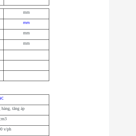
mm
mm
mm
mm
NC
g hàng, tăng áp
cm3
0 v/ph