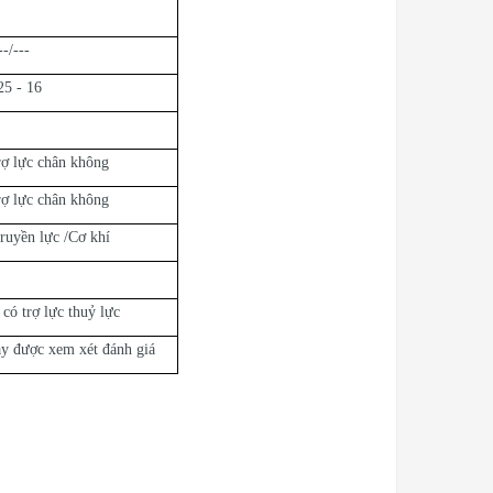
--/---
25 - 16
rợ lực chân không
rợ lực chân không
ruyền lực /Cơ khí
 có trợ lực thuỷ lực
y được xem xét đánh giá