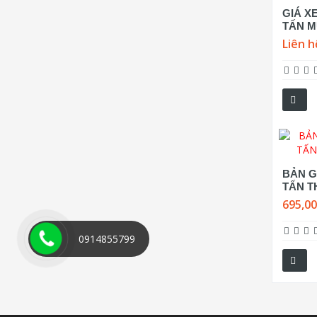
GIÁ X
TẤN M
Liên h
BẢN GI
TẤN T
695,0
0914855799