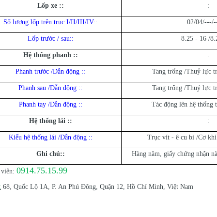
Lốp xe :
:
:
Số lượng lốp trên trục I/II/III/IV:
:
02/04/---/-
Lốp trước / sau:
:
8.25 - 16 /8.
Hệ thống phanh :
:
:
Phanh trước /Dẫn động :
:
Tang trống /Thuỷ lực t
Phanh sau /Dẫn động :
:
Tang trống /Thuỷ lực t
Phanh tay /Dẫn động :
:
Tác động lên hệ thống t
Hệ thống lái :
:
:
Kiểu hệ thống lái /Dẫn động :
:
Trục vít - ê cu bi /Cơ khí
Ghi chú:
:
Hàng năm, giấy chứng nhận nà
0914.75.15.99
viên:
:
68, Quốc Lộ 1A, P. An Phú Đông, Quận 12, Hồ Chí Minh, Việt Nam