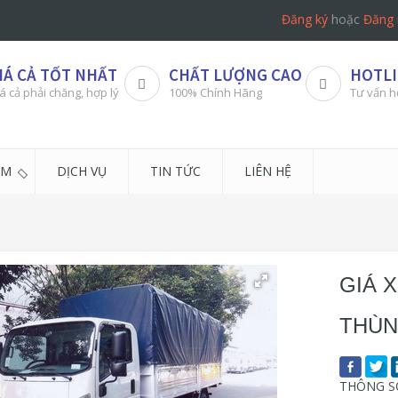
Đăng ký
hoặc
Đăng 
IÁ CẢ TỐT NHẤT
CHẤT LƯỢNG CAO
HOTLI
á cả phải chăng, hợp lý
100% Chính Hãng
Tư vấn h
ẨM
DỊCH VỤ
TIN TỨC
LIÊN HỆ
GIÁ X
THÙN
THÔNG SỐ