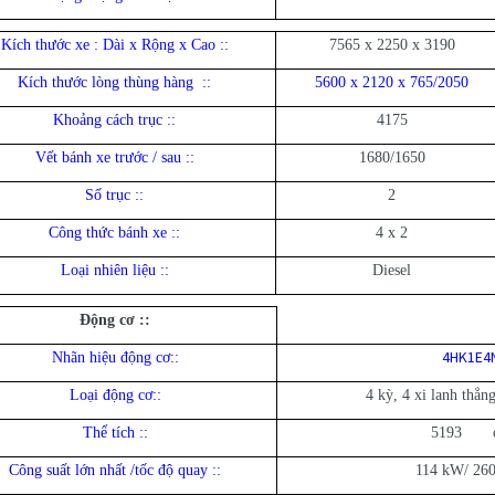
Kích thước xe : Dài x Rộng x Cao :
:
7565 x 2250 x 3190
Kích thước lòng thùng hàng :
:
5600 x 2120 x 765/2050
Khoảng cách trục :
:
4175
Vết bánh xe trước / sau :
:
1680/1650
Số trục :
:
2
Công thức bánh xe :
:
4 x 2
Loại nhiên liệu :
:
Diesel
Động cơ :
:
4HK1E4
Nhãn hiệu động cơ:
:
Loại động cơ:
:
4 kỳ, 4 xi lanh thẳn
Thể tích :
:
5193 
Công suất lớn nhất /tốc độ quay :
:
114 kW/ 260