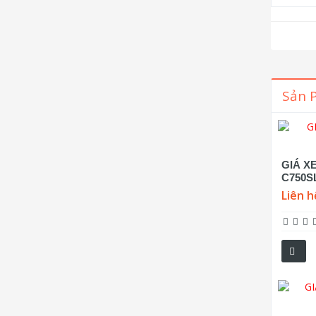
Sản 
GIÁ X
C750S
Liên h