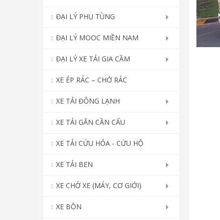
ĐẠI LÝ PHỤ TÙNG
ĐẠI LÝ MOOC MIỀN NAM
ĐẠI LÝ XE TẢI GIA CẦM
XE ÉP RÁC – CHỞ RÁC
XE TẢI ĐÔNG LẠNH
XE TẢI GẮN CẦN CẨU
XE TẢI CỨU HỎA - CỨU HỘ
XE TẢI BEN
XE CHỞ XE (MÁY, CƠ GIỚI)
XE BỒN