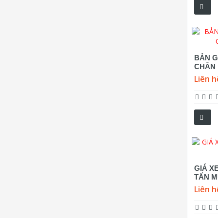
BẢN G
CHÂN 
Liên h
GIÁ X
TẤN M
Liên h