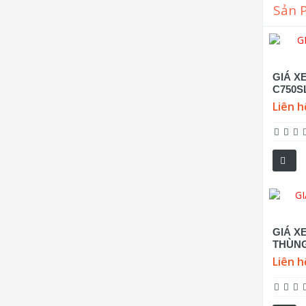
Sản 
GIÁ X
C750S
Liên h
GIÁ XE
THÙNG
Liên h