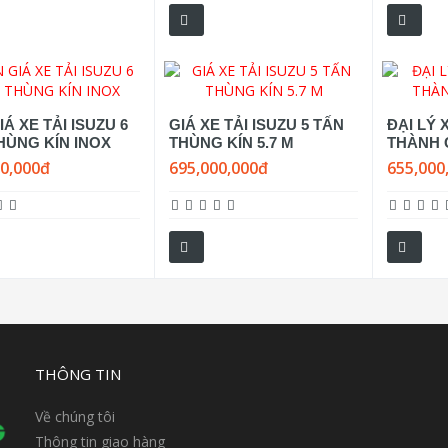
Á XE TẢI ISUZU 6
GIÁ XE TẢI ISUZU 5 TẤN
ĐẠI LÝ 
HÙNG KÍN INOX
THÙNG KÍN 5.7 M
THÀNH 
00,000đ
695,000,000đ
655,000
THÔNG TIN
Về chúng tôi
Thông tin giao hàng