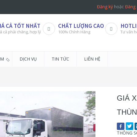
Đăng ký
hoặc
Đăng 
IÁ CẢ TỐT NHẤT
CHẤT LƯỢNG CAO
HOTLI
á cả phải chăng, hợp lý
100% Chính Hãng
Tư vấn h
ẨM
DỊCH VỤ
TIN TỨC
LIÊN HỆ
GIÁ X
THÙN
THÔNG SỐ