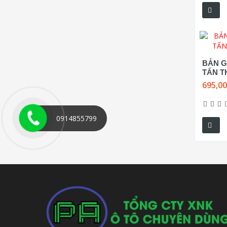
BẢN GI
TẤN T
695,0
0914855799