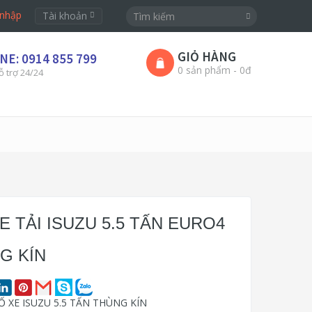
nhập
Tài khoản
GIỎ HÀNG
NE: 0914 855 799
0 sản phẩm - 0đ
ỗ trợ 24/24
E TẢI ISUZU 5.5 TẤN EURO4
G KÍN
 XE ISUZU 5.5 TẤN THÙNG KÍN