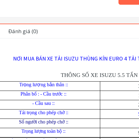
Đánh giá (0)
NƠI MUA BÁN XE TẢI ISUZU THÙNG KÍN EURO 4 TẢI 
THÔNG SỐ XE ISUZU 5.5 TẤ
Tr
ọ
ng l
ượ
ng b
ả
n thân ::
Phân bố : - Cầu trước ::
- Cầu sau ::
Tải trọng cho phép chở ::
Số người cho phép chở ::
Trọng lượng toàn bộ ::