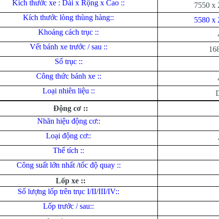
Kích thước xe : Dài x Rộng x Cao ::
7550 x 
Kích thước lòng thùng hàng::
5580 x 
Khoảng cách trục ::
Vết bánh xe trước / sau ::
16
Số trục ::
Công thức bánh xe ::
Loại nhiên liệu ::
D
Động cơ ::
Nhãn hiệu động cơ::
Loại động cơ::
Thể tích ::
Công suất lớn nhất /tốc độ quay ::
Lốp xe ::
Số lượng lốp trên trục I/II/III/IV::
Lốp trước / sau::