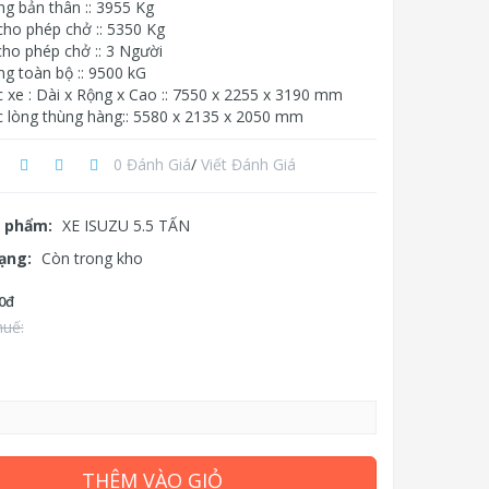
ng bản thân :: 3955 Kg
cho phép chở :: 5350 Kg
cho phép chở :: 3 Người
ng toàn bộ :: 9500 kG
c xe : Dài x Rộng x Cao :: 7550 x 2255 x 3190 mm
c lòng thùng hàng:: 5580 x 2135 x 2050 mm
0 Đánh Giá
/
Viết Đánh Giá
 phẩm:
XE ISUZU 5.5 TẤN
rạng:
Còn trong kho
0đ
huế:
THÊM VÀO GIỎ