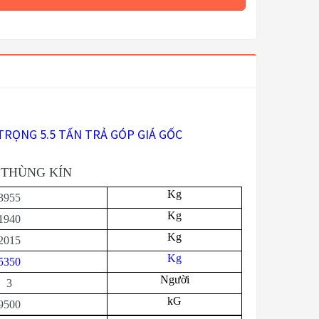
TRỌNG 5.5 TẤN TRẢ GÓP GIÁ GỐC
N THÙNG KÍN
Kg
3955
Kg
1940
Kg
2015
Kg
5350
Người
3
kG
9500