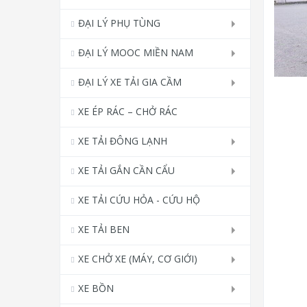
ĐẠI LÝ PHỤ TÙNG
ĐẠI LÝ MOOC MIỀN NAM
ĐẠI LÝ XE TẢI GIA CẦM
XE ÉP RÁC – CHỞ RÁC
XE TẢI ĐÔNG LẠNH
XE TẢI GẮN CẦN CẨU
XE TẢI CỨU HỎA - CỨU HỘ
XE TẢI BEN
XE CHỞ XE (MÁY, CƠ GIỚI)
XE BỒN