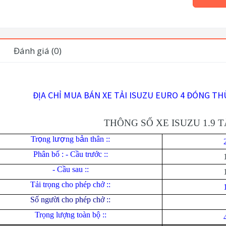
Đánh giá (0)
ĐỊA CHỈ MUA BÁN XE TẢI ISUZU EURO 4 ĐÓNG TH
THÔNG SỐ XE ISUZU 1.9 
Tr
ọ
ng l
ượ
ng b
ả
n thân ::
Phân bố : - Cầu trước ::
- Cầu sau ::
Tải trọng cho phép chở ::
Số người cho phép chở ::
Trọng lượng toàn bộ ::