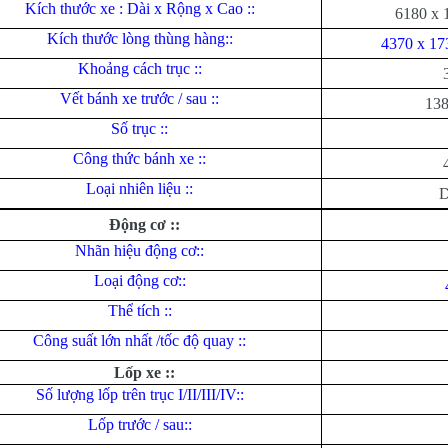
Kích thước xe : Dài x Rộng x Cao ::
6180 x 
Kích thước lòng thùng hàng::
4370 x 17
Khoảng cách trục ::
Vết bánh xe trước / sau ::
138
Số trục ::
Công thức bánh xe ::
Loại nhiên liệu ::
D
Động cơ ::
Nhãn hiệu động cơ::
Loại động cơ::
Thể tích ::
Công suất lớn nhất /tốc độ quay ::
Lốp xe ::
Số lượng lốp trên trục I/II/III/IV::
Lốp trước / sau::