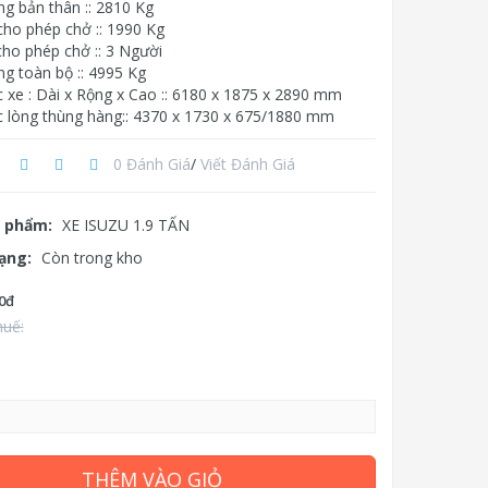
ng bản thân :: 2810 Kg
cho phép chở :: 1990 Kg
cho phép chở :: 3 Người
ng toàn bộ :: 4995 Kg
c xe : Dài x Rộng x Cao :: 6180 x 1875 x 2890 mm
c lòng thùng hàng:: 4370 x 1730 x 675/1880 mm
0 Đánh Giá
/
Viết Đánh Giá
 phẩm:
XE ISUZU 1.9 TẤN
rạng:
Còn trong kho
0đ
huế:
THÊM VÀO GIỎ