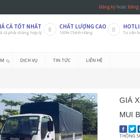
Đăng ký
hoặc
Đăng 
IÁ CẢ TỐT NHẤT
CHẤT LƯỢNG CAO
HOTLI
á cả phải chăng, hợp lý
100% Chính Hãng
Tư vấn h
ẨM
DỊCH VỤ
TIN TỨC
LIÊN HỆ
GIÁ 
MUI B
THÔNG SỐ