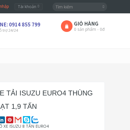
nhập
Tài khoản
GIỎ HÀNG
NE: 0914 855 799
0 sản phẩm - 0đ
ỗ trợ 24/24
XE TẢI ISUZU EURO4 THÙNG
ẠT 1,9 TẤN
 XE ISUZU 8 TẤN EURO4