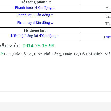
Hệ thống phanh ::
Phanh trước /Dẫn động ::
Tan
Phanh sau /Dẫn động ::
Tan
Phanh tay /Dẫn động ::
Tác
Hệ thống lái ::
Kiểu hệ thống lái /Dẫn động ::
Trục 
v
ấ
n viên:
0914.75.15.99
ỉ:
68, Quốc Lộ 1A, P. An Phú Đông, Quận 12, Hồ Chí Minh, Vi