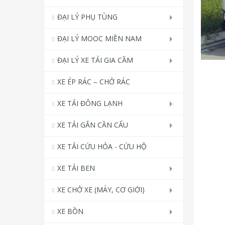
ĐẠI LÝ PHỤ TÙNG
ĐẠI LÝ MOOC MIỀN NAM
ĐẠI LÝ XE TẢI GIA CẦM
XE ÉP RÁC – CHỞ RÁC
XE TẢI ĐÔNG LẠNH
XE TẢI GẮN CẦN CẨU
XE TẢI CỨU HỎA - CỨU HỘ
XE TẢI BEN
XE CHỞ XE (MÁY, CƠ GIỚI)
XE BỒN