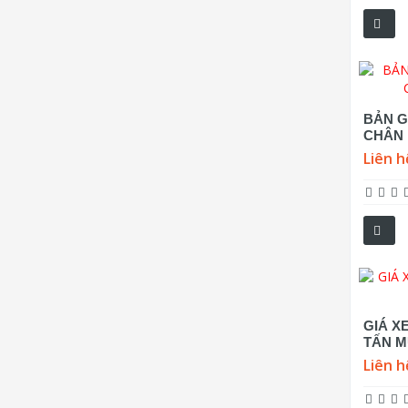
BẢN G
CHÂN 
Liên h
GIÁ X
TẤN M
Liên h