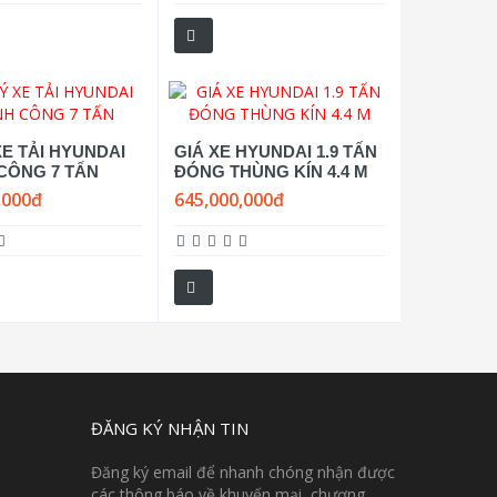
XE TẢI HYUNDAI
GIÁ XE HYUNDAI 1.9 TẤN
CÔNG 7 TẤN
ĐÓNG THÙNG KÍN 4.4 M
,000đ
645,000,000đ
ĐĂNG KÝ NHẬN TIN
Đăng ký email để nhanh chóng nhận được
các thông báo về khuyến mại, chương