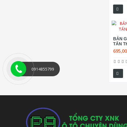
BẢN GI
TẤN T
695,0
0914855799