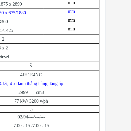
mm
1875 x 2890
mm
30 x 675/1880
mm
3360
mm
5/1425
2
4 x 2
iesel
:)
4JH1E4NC
4 kỳ, 4 xi lanh thẳng hàng, tăng áp
2999 cm3
77 kW/ 3200 v/ph
:)
02/04/---/---/---
7.00 - 15 /7.00 - 15