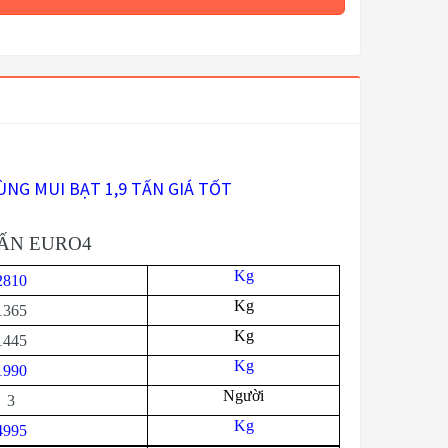
ÙNG MUI BẠT 1,9 TẤN GIÁ TỐT
TẤN EURO4
Kg
2810
Kg
1365
Kg
1445
Kg
1990
Người
3
Kg
4995