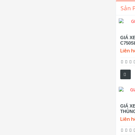
Sản 
GIÁ X
C750S
Liên h
GIÁ XE
THÙNG
Liên h