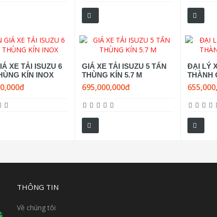
Á XE TẢI ISUZU 6
GIÁ XE TẢI ISUZU 5 TẤN
ĐẠI LÝ 
HÙNG KÍN INOX
THÙNG KÍN 5.7 M
THÀNH 
00,000đ
695,000,000đ
655,000
THÔNG TIN
Về chúng tôi