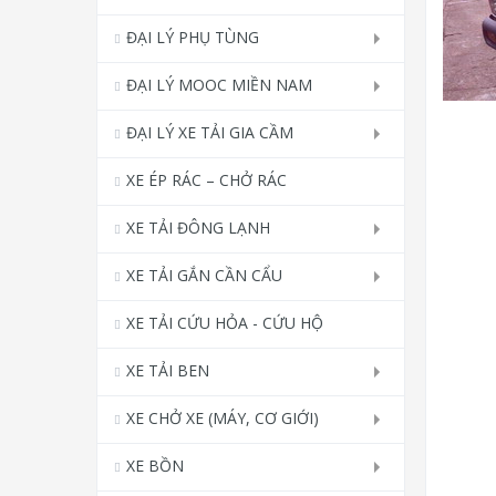
ĐẠI LÝ PHỤ TÙNG
ĐẠI LÝ MOOC MIỀN NAM
ĐẠI LÝ XE TẢI GIA CẦM
XE ÉP RÁC – CHỞ RÁC
XE TẢI ĐÔNG LẠNH
XE TẢI GẮN CẦN CẨU
XE TẢI CỨU HỎA - CỨU HỘ
XE TẢI BEN
XE CHỞ XE (MÁY, CƠ GIỚI)
XE BỒN