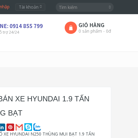
nhập
Tài khoản
GIỎ HÀNG
NE: 0914 855 799
0 sản phẩm - 0đ
ỗ trợ 24/24
BÁN XE HYUNDAI 1.9 TẤN
G BẠT
 XE HYUNDAI N250 THÙNG MUI BẠT 1.9 TẤN