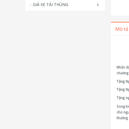
GIÁ XE TẢI THÙNG
Mô tả
Nhân dị
chương 
Tặng Ng
Tặng Ng
Tặng ng
Song bê
cho ngư
thưởng g