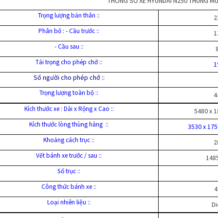
THÔNG SỐ XE HYUNDAI N250 THÙNG MUI
Trọng lượng bản thân ::
2
Phân bố : - Cầu trước ::
1
- Cầu sau ::
Tải trọng cho phép chở ::
1
Số người cho phép chở ::
Trọng lượng toàn bộ ::
4
Kích thước xe : Dài x Rộng x Cao ::
5480 x 1
Kích thước lòng thùng hàng ::
3530 x 175
Khoảng cách trục ::
2
Vết bánh xe trước / sau ::
148
Số trục ::
Công thức bánh xe ::
4
Loại nhiên liệu ::
Di