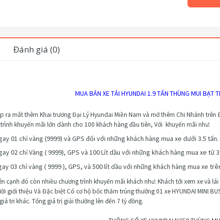
Đánh giá (0)
MUA BÁN XE TẢI HYUNDAI 1.9 TẤN THÙNG MUI BẠT
p ra mắt thêm
Khai trương Đại Lý Hyundai Miền Nam và mở thêm
Chi Nhánh trên
trình khuyến mãi lớn dành cho 100 khách hàng đầu tiên, Với khuyến mãi như:
ay 01 chỉ vàng (9999) và GPS đối với những khách hàng mua xe dưới 3.5 tấn.
ay 02 chỉ Vàng ( 9999), GPS và 100 Lít dầu với những khách hàng mua xe từ 3.5
ay 03 chỉ vàng ( 9999 ), GPS, và 500 lít dầu với những khách hàng mua xe trên
n cạnh đó còn nhiều chương trình khuyến mãi khách như: Khách tới xem xe và lá
ời giới thiệu Và Đặc biệt Có cơ hộ bốc thăm trúng thưởng 01 xe
HYUNDAI
MINI BUS
iá tri khác. Tổng giá trị giải thưởng lên đến 7 tỷ đồng.