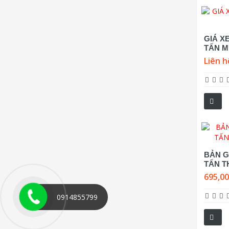
GIÁ X
TẤN M
Liên h
BẢN GI
TẤN T
695,0
0914855799