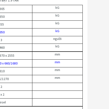
 BẠT 1.9 TẤN
kG
305
kG
350
kG
855
kG
950
người
3
kG
460
mm
870 x 2555
mm
0 x 660/1680
mm
810
mm
5/1270
2
 x 2
esel