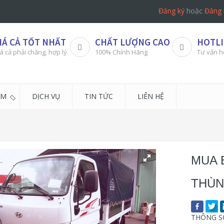
Đăng ký
hoặc
Đăng 
IÁ CẢ TỐT NHẤT
CHẤT LƯỢNG CAO
HOTLI
á cả phải chăng, hợp lý
100% Chính Hãng
Tư vấn h
ẨM
DỊCH VỤ
TIN TỨC
LIÊN HỆ
MUA 
THÙN
THÔNG SỐ