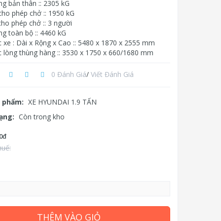
ng bản thân :: 2305 kG
cho phép chở :: 1950 kG
ho phép chở :: 3 người
ng toàn bộ :: 4460 kG
c xe : Dài x Rộng x Cao :: 5480 x 1870 x 2555 mm
c lòng thùng hàng :: 3530 x 1750 x 660/1680 mm
0 Đánh Giá
/
Viết Đánh Giá
 phẩm:
XE HYUNDAI 1.9 TẤN
rạng:
Còn trong kho
0đ
huế:
THÊM VÀO GIỎ