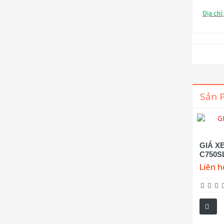
Địa chỉ:
Sản 
GIÁ X
C750S
Liên h