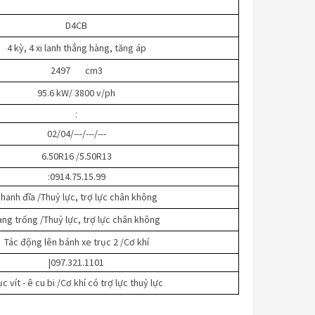
D4CB
4 kỳ, 4 xi lanh thẳng hàng, tăng áp
2497 cm3
95.6 kW/ 3800 v/ph
:
02/04/---/---/---
6.50R16 /5.50R13
:0914.75.15.99
hanh đĩa /Thuỷ lực, trợ lực chân không
ang trống /Thuỷ lực, trợ lực chân không
Tác động lên bánh xe trục 2 /Cơ khí
|097.321.1101
ục vít - ê cu bi /Cơ khí có trợ lực thuỷ lực