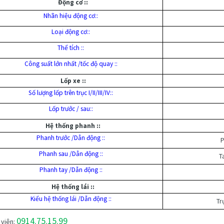
Động cơ ::
Nhãn hiệu động cơ::
Loại động cơ::
Thể tích ::
Công suất lớn nhất /tốc độ quay ::
Lốp xe ::
Số lượng lốp trên trục I/II/III/IV::
Lốp trước / sau::
Hệ thống phanh ::
Phanh trước /Dẫn động ::
P
Phanh sau /Dẫn động ::
T
Phanh tay /Dẫn động ::
Hệ thống lái ::
Kiểu hệ thống lái /Dẫn động ::
Tr
0914.75.15.99
 viên: