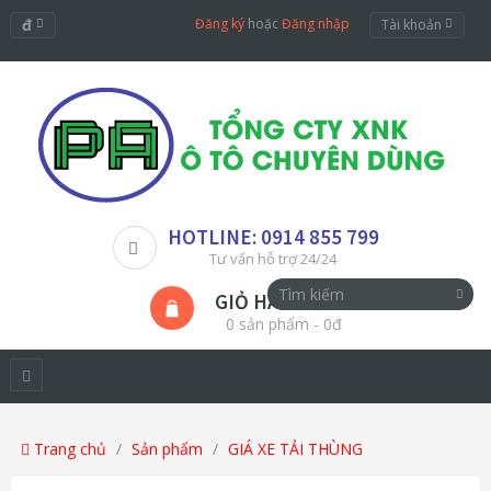
đ
Đăng ký
hoặc
Đăng nhập
Tài khoản
HOTLINE: 0914 855 799
Tư vấn hỗ trợ 24/24
GIỎ HÀNG
0 sản phẩm - 0đ
Trang chủ
Sản phẩm
GIÁ XE TẢI THÙNG