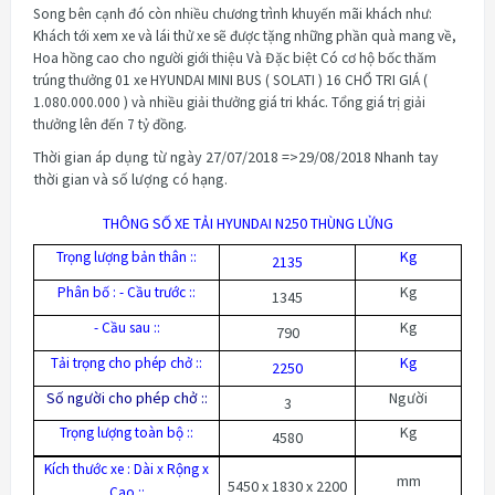
Song bên cạnh đó còn nhiều chương trình khuyến mãi khách như:
Khách tới xem xe và lái thử xe sẽ được tặng những phần quà mang về,
Hoa hồng cao cho người giới thiệu Và Đặc biệt Có cơ hộ bốc thăm
trúng thưởng 01 xe
HYUNDAI
MINI BUS ( SOLATI ) 16 CHỔ TRI GIÁ (
1.080.000.000 ) và nhiều giải thưởng giá tri khác. Tổng giá trị giải
thưởng lên đến 7 tỷ đồng.
Thời gian áp dụng từ ngày 27/07/2018 =>29/08/2018 Nhanh tay
thời gian và số lượng có hạng.
THÔNG SỐ XE TẢI HYUNDAI N250 THÙNG LỬNG
Kg
Trọng lượng bản thân ::
2135
Kg
Phân bố : - Cầu trước ::
1345
Kg
- Cầu sau ::
790
Kg
Tải trọng cho phép chở ::
2250
Số người cho phép chở ::
Người
3
Kg
Trọng lượng toàn bộ ::
4580
Kích thước xe : Dài x Rộng x
mm
5450 x 1830 x 2200
Cao ::