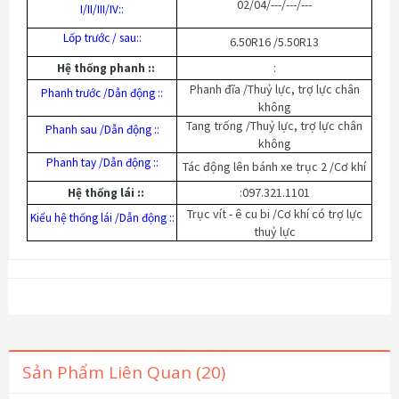
02/04/---/---/---
I/II/III/IV::
Lốp trước / sau::
6.50R16 /5.50R13
:
Hệ thống phanh ::
Phanh đĩa /Thuỷ lực, trợ lực chân
Phanh trước /Dẫn động ::
không
Tang trống /Thuỷ lực, trợ lực chân
Phanh sau /Dẫn động ::
không
Phanh tay /Dẫn động ::
Tác động lên bánh xe trục 2 /Cơ khí
:097.321.1101
Hệ thống lái ::
Trục vít - ê cu bi /Cơ khí có trợ lực
Kiểu hệ thống lái /Dẫn động ::
thuỷ lực
Sản Phẩm Liên Quan (20)