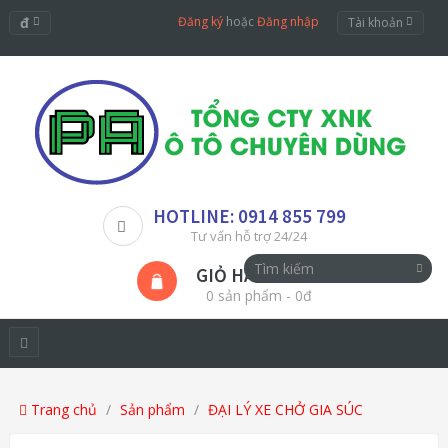
đ
Đăng ký
hoặc
Đăng nhập
Tài khoản
HOTLINE: 0914 855 799
Tư vấn hỗ trợ 24/24
GIỎ HÀNG
0 sản phẩm - 0đ
Trang chủ
Sản phẩm
ĐẠI LÝ XE CHỞ GIA SÚC