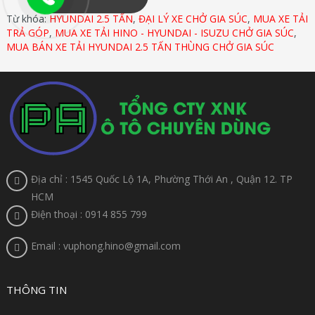
Từ khóa:
HYUNDAI 2.5 TẤN
,
ĐẠI LÝ XE CHỞ GIA SÚC
,
MUA XE TẢI
TRẢ GÓP
,
MUA XE TẢI HINO - HYUNDAI - ISUZU CHỞ GIA SÚC
,
MUA BÁN XE TẢI HYUNDAI 2.5 TẤN THÙNG CHỞ GIA SÚC
Địa chỉ : 1545 Quốc Lộ 1A, Phường Thới An , Quận 12. TP
HCM
Điện thoại : 0914 855 799
Email : vuphong.hino@gmail.com
THÔNG TIN