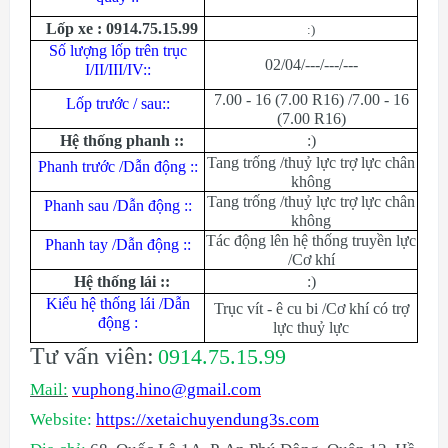
Lốp xe : 0914.75.15.99
:)
Số lượng lốp trên trục
02/04/---/---/---
I/II/III/IV::
7.00 - 16 (7.00 R16) /7.00 - 16
Lốp trước / sau::
(7.00 R16)
Hệ thống phanh ::
:)
Tang trống /thuỷ lực trợ lực chân
Phanh trước /Dẫn động ::
không
Tang trống /thuỷ lực trợ lực chân
Phanh sau /Dẫn động ::
không
Tác động lên hệ thống truyền lực
Phanh tay /Dẫn động ::
/Cơ khí
Hệ thống lái ::
:)
Kiểu hệ thống lái /Dẫn
Trục vít - ê cu bi /Cơ khí có trợ
động :
lực thuỷ lực
Tư vấn viên:
0914.75.15.99
Mail:
vuphong.hino@gmail.com
Website:
https://xetaichuyendung3s.com