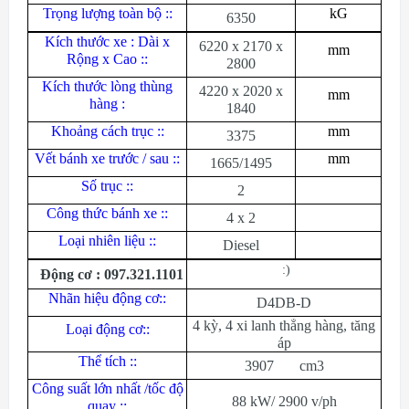
Trọng lượng toàn bộ ::
kG
6350
Kích thước xe : Dài x
6220 x 2170 x
mm
Rộng x Cao ::
2800
Kích thước lòng thùng
4220 x 2020 x
mm
hàng :
1840
Khoảng cách trục ::
mm
3375
Vết bánh xe trước / sau ::
mm
1665/1495
Số trục ::
2
Công thức bánh xe ::
4 x 2
Loại nhiên liệu ::
Diesel
:)
Động cơ : 097.321.1101
Nhãn hiệu động cơ::
D4DB-D
4 kỳ, 4 xi lanh thẳng hàng, tăng
Loại động cơ::
áp
Thể tích ::
3907 cm3
Công suất lớn nhất /tốc độ
88 kW/ 2900 v/ph
quay ::