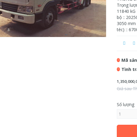
Trọng lượn
11840 kG 
bộ :: 2025
3050 mm K
téc) :: 6
Mã sản
Tình t
1,350,000,
Giá sau T
Số lượng