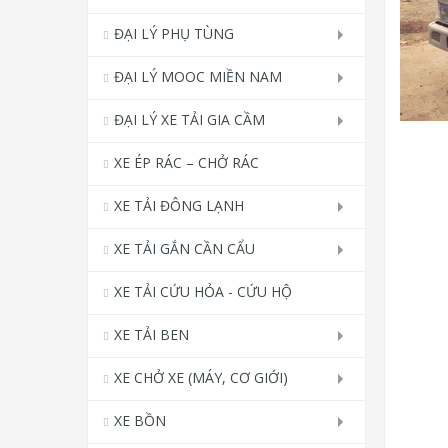
ĐẠI LÝ PHỤ TÙNG
ĐẠI LÝ MOOC MIỀN NAM
ĐẠI LÝ XE TẢI GIA CẦM
XE ÉP RÁC – CHỞ RÁC
XE TẢI ĐÔNG LẠNH
XE TẢI GẮN CẦN CẨU
XE TẢI CỨU HỎA - CỨU HỘ
XE TẢI BEN
XE CHỞ XE (MÁY, CƠ GIỚI)
XE BỒN