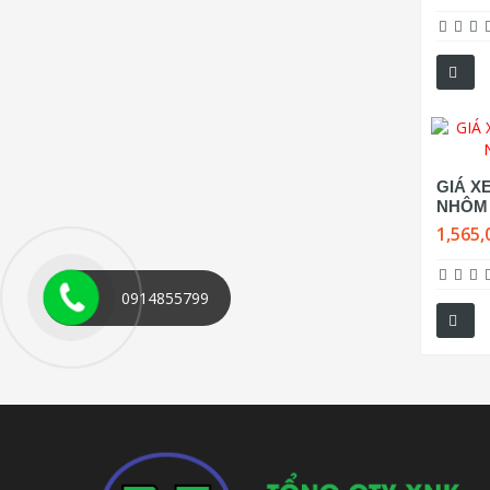
GIÁ X
NHÔM 
1,565,
0914855799