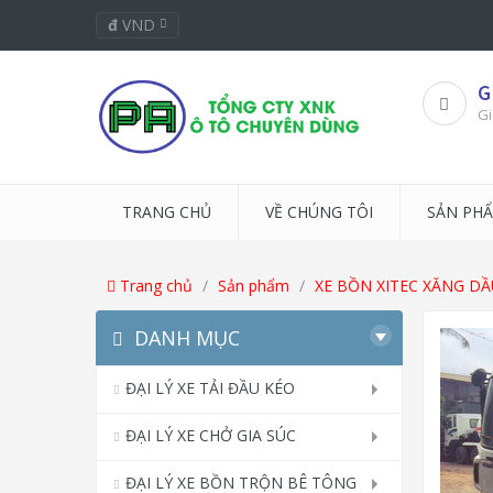
đ
VND
G
Gi
TRANG CHỦ
VỀ CHÚNG TÔI
SẢN PH
Trang chủ
Sản phẩm
XE BỒN XITEC XĂNG DẦ
DANH MỤC
ĐẠI LÝ XE TẢI ĐẦU KÉO
ĐẠI LÝ XE CHỞ GIA SÚC
ĐẠI LÝ XE BỒN TRỘN BÊ TÔNG