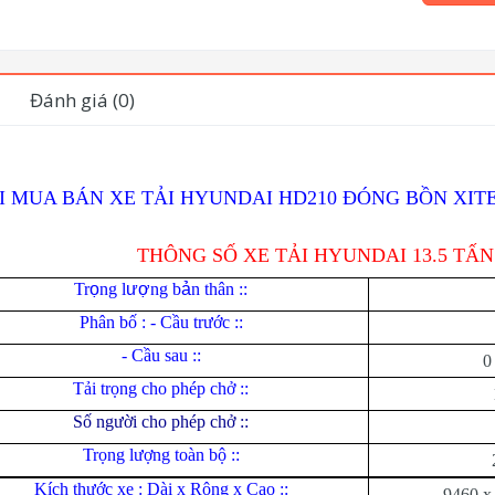
Đánh giá (0)
I MUA BÁN XE TẢI HYUNDAI HD210 ĐÓNG BỒN XITE
THÔNG SỐ XE TẢI HYUNDAI 13.5 TẤN
Tr
ọ
ng l
ượ
ng b
ả
n thân ::
Phân bố : - Cầu trước ::
- Cầu sau ::
0
Tải trọng cho phép chở ::
Số người cho phép chở ::
Trọng lượng toàn bộ ::
Kích thước xe : Dài x Rộng x Cao ::
9460 x