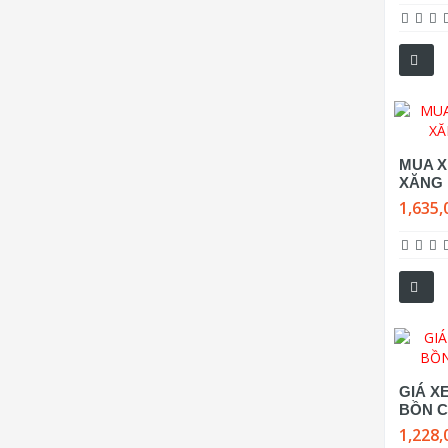
MUA X
XĂNG 
1,635,
GIÁ X
BỒN C
1,228,