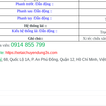
Phanh trước /Dẫn động ::
Phanh sau /Dẫn động ::
Phanh tay /Dẫn động ::
Hệ thống lái ::
Kiểu hệ thống lái /Dẫn động ::
Trục
Ghi chú::
Xi téc chứa xăn
0914 855 799
n viên:
te:
https://xetaichuyendung3s.com
ỉ:
68, Quốc Lộ 1A, P. An Phú Đông, Quận 12, Hồ Chí Minh, Việ