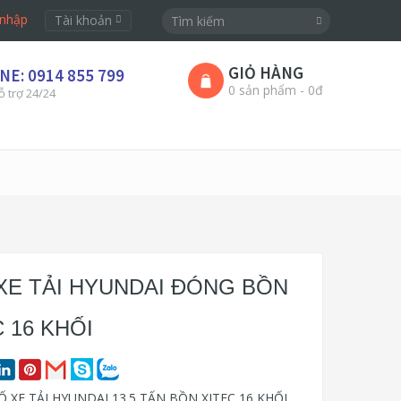
nhập
Tài khoản
GIỎ HÀNG
NE: 0914 855 799
0 sản phẩm - 0đ
ỗ trợ 24/24
XE TẢI HYUNDAI ĐÓNG BỒN
 16 KHỐI
 XE TẢI HYUNDAI 13.5 TẤN BỒN XITEC 16 KHỐI