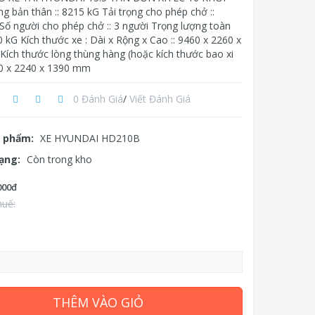
g bản thân :: 8215 kG Tải trọng cho phép chở ::
Số người cho phép chở :: 3 người Trọng lượng toàn
0 kG Kích thước xe : Dài x Rộng x Cao :: 9460 x 2260 x
ích thước lòng thùng hàng (hoặc kích thước bao xi
700 x 2240 x 1390 mm
0 Đánh Giá
/
Viết Đánh Giá
 phẩm:
XE HYUNDAI HD210B
rạng:
Còn trong kho
000đ
huế:
THÊM VÀO GIỎ