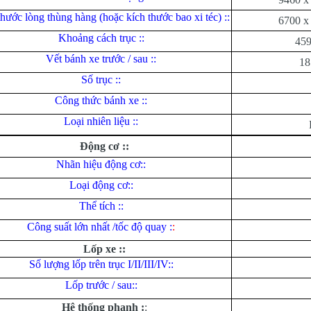
hước lòng thùng hàng (hoặc kích thước bao xi téc) ::
6700 x
Khoảng cách trục ::
459
Vết bánh xe trước / sau ::
18
Số trục ::
Công thức bánh xe ::
Loại nhiên liệu ::
Động cơ ::
Nhãn hiệu động cơ::
Loại động cơ::
Thể tích ::
Công suất lớn nhất /tốc độ quay :
:
Lốp xe ::
Số lượng lốp trên trục I/II/III/IV::
Lốp trước / sau::
Hệ thống phanh :
: