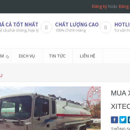
Đăng ký
hoặc
Đăng 
IÁ CẢ TỐT NHẤT
CHẤT LƯỢNG CAO
HOTLI
á cả phải chăng, hợp lý
100% Chính Hãng
Tư vấn h
ẨM
DỊCH VỤ
TIN TỨC
LIÊN HỆ
U
MUA 
XITEC
THÔNG SỐ