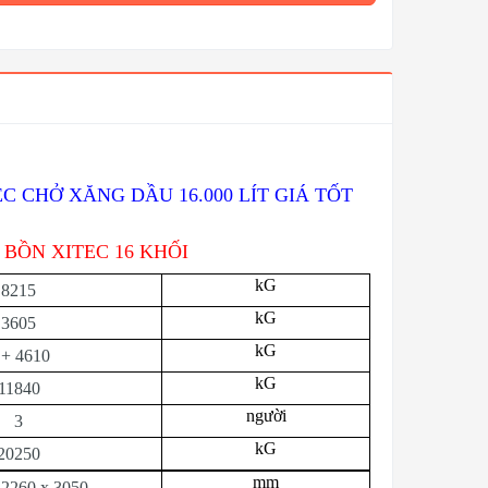
C CHỞ XĂNG DẦU 16.000 LÍT GIÁ TỐT
 BỒN XITEC 16 KHỐI
kG
8215
kG
3605
kG
 + 4610
kG
11840
người
3
kG
20250
mm
 2260 x 3050