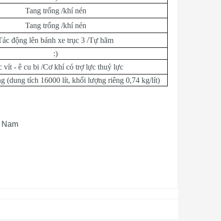
Tang trống /khí nén
Tang trống /khí nén
Tác động lên bánh xe trục 3 /Tự hãm
:)
 vít - ê cu bi /Cơ khí có trợ lực thuỷ lực
g (dung tích 16000 lít, khối lượng riêng 0,74 kg/lít)
t Nam