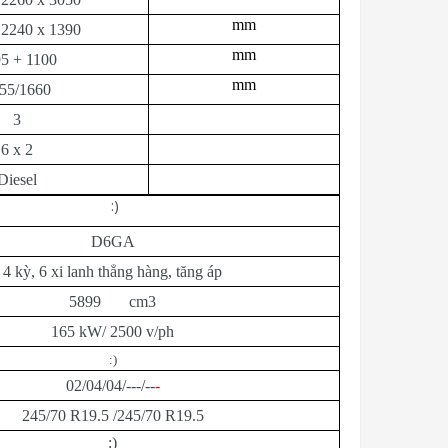
mm
 2240 x 1390
mm
5 + 1100
mm
55/1660
3
6 x 2
Diesel
:)
D6GA
4 kỳ, 6 xi lanh thẳng hàng, tăng áp
5899 cm3
165 kW/ 2500 v/ph
:)
02/04/04/---/--
-
245/70 R19.5 /245/70 R19.5
:)