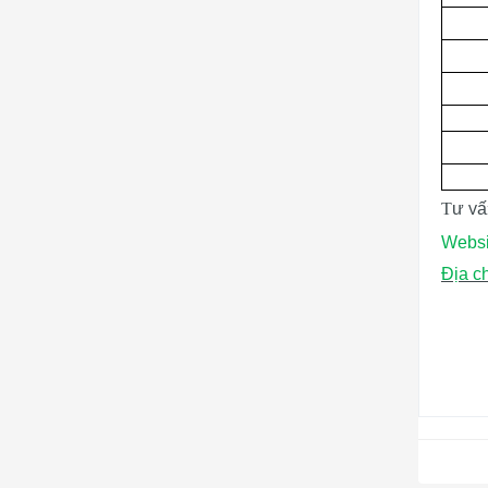
v
T
ư
ấ
Websi
Địa ch