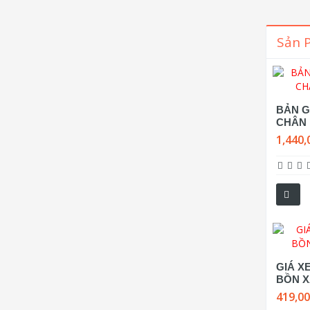
Sản 
BẢN G
CHÂN 
1,440,
GIÁ X
BỒN X
419,0