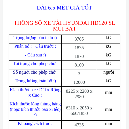
DÀI 6.5 MÉT GIÁ TỐT
THÔNG SỐ XE TẢI HYUNDAI HD120 SL
MUI BẠT
Tr
ọ
ng l
ượ
ng b
ả
n thân :)
kG
3705
Phân bố : - Cầu trước :
kG
1835
- Cầu sau :)
kG
1870
Tải trọng cho phép chở :
kG
8100
Số người cho phép chở :
người
3
Trọng lượng toàn bộ :)
kG
12000
Kích thước xe : Dài x Rộng
8225 x 2200 x
mm
x Cao :
2980
Kích thước lòng thùng hàng
6310 x 2050 x
(hoặc kích thước bao xi téc)
mm
660/1850
:)
Khoảng cách trục :
mm
4735