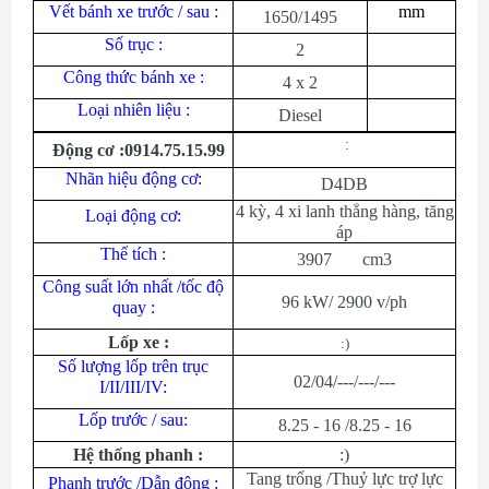
Vết bánh xe trước / sau :
mm
1650/1495
Số trục :
2
Công thức bánh xe :
4 x 2
Loại nhiên liệu :
Diesel
:
Động cơ :0914.75.15.99
Nhãn hiệu động cơ:
D4DB
4 kỳ, 4 xi lanh thẳng hàng, tăng
Loại động cơ:
áp
Thể tích :
3907 cm3
Công suất lớn nhất /tốc độ
96 kW/ 2900 v/ph
quay :
Lốp xe :
:)
Số lượng lốp trên trục
02/04/---/---/---
I/II/III/IV:
Lốp trước / sau:
8.25 - 16 /8.25 - 16
Hệ thống phanh :
:)
Tang trống /Thuỷ lực trợ lực
Phanh trước /Dẫn động :