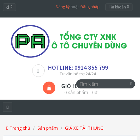
đ
Đăng ký
hoặc
Đăng nhập
Tài khoản
HOTLINE: 0914 855 799
Tư vấn hỗ trợ 24/24
GIỎ HÀNG
0 sản phẩm - 0đ
Trang chủ
Sản phẩm
GIÁ XE TẢI THÙNG