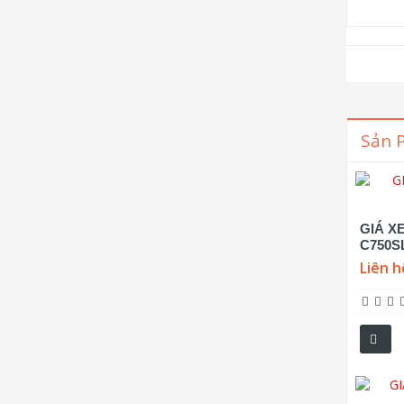
Sản 
GIÁ X
C750S
Liên h