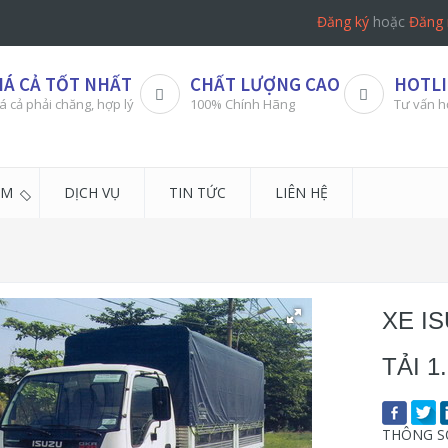
Đăng ký
hoặc
Đăng 
IÁ CẢ TỐT NHẤT
CHẤT LƯỢNG CAO
HOTLI
á cả phải chăng, hợp lý
100% Chính Hãng
Tư vấn h
ẨM
DỊCH VỤ
TIN TỨC
LIÊN HỆ
XE I
TẢI 1
THÔNG SỐ