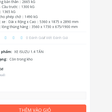
ng bản thân :: 2665 kG
- Cầu trước :: 1300 kG
:: 1365 kG
cho phép chở :: 1490 kG
c xe : Dài x Rộng x Cao :: 5360 x 1875 x 2890 mm
c lòng thùng hàng :: 3560 x 1730 x 675/1900 mm
0 Đánh Giá
/
Viết Đánh Giá
 phẩm:
XE ISUZU 1.4 TẤN
rạng:
Còn trong kho
0đ
huế:
THÊM VÀO GIỎ