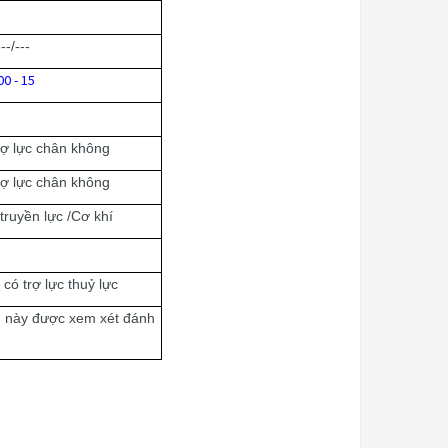
--/---
00 - 15
rợ lực chân không
rợ lực chân không
truyền lực /Cơ khí
í có trợ lực thuỷ lực
n này được xem xét đánh