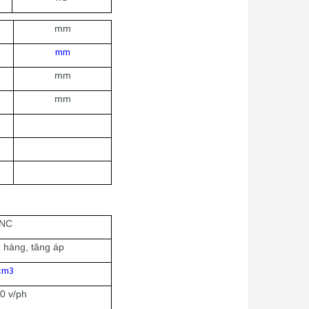
mm
mm
mm
mm
4NC
g hàng, tăng áp
cm3
0 v/ph