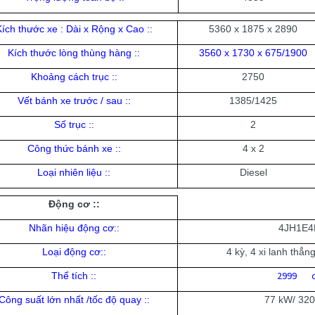
ích thước xe : Dài x Rộng x Cao :
:
5360 x 1875 x 2890
Kích thước lòng thùng hàng :
:
3560 x 1730 x 675/1900
Khoảng cách trục :
:
2750
Vết bánh xe trước / sau :
:
1385/1425
Số trục :
:
2
Công thức bánh xe :
:
4 x 2
Loại nhiên liệu :
:
Diesel
Động cơ :
:
Nhãn hiệu động cơ:
:
4JH1E
Loại động cơ:
:
4 kỳ, 4 xi lanh thẳn
2999 
Thể tích :
:
Công suất lớn nhất /tốc độ quay :
:
77 kW/ 320