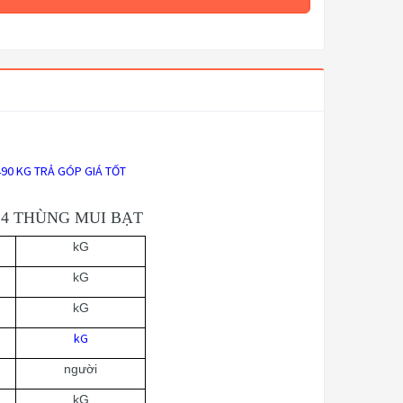
490 KG TRẢ GÓP GIÁ TỐT
 4 THÙNG MUI BẠT
kG
kG
kG
kG
người
kG