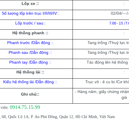
Lốp xe :
:
:
Số lượng lốp trên trục I/II/III/IV:
:
02/04/---/-
7.00 - 15 /7.
Lốp trước / sau:
:
Hệ thống phanh :
:
:
Phanh trước /Dẫn động :
:
Tang trống /Thuỷ lực t
Phanh sau /Dẫn động :
:
Tang trống /Thuỷ lực t
Phanh tay /Dẫn động :
:
Tác động lên hệ thống 
Hệ thống lái :
:
:
Kiểu hệ thống lái /Dẫn động :
:
Trục vít - ê cu bi /Cơ kh
- Hàng năm, giấy chứng nhậ
Ghi chú:
:
giá
0914.75.15.99
viên:
:
68, Quốc Lộ 1A, P. An Phú Đông, Quận 12, Hồ Chí Minh, Việt Nam