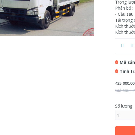
Trọng lượ
Phân bố : 
- Cầu sau 
Tải trọng 
Kích thướ
Kích thướ
Mã sản
Tình t
435,000,00
Giá sau T
Số lượng