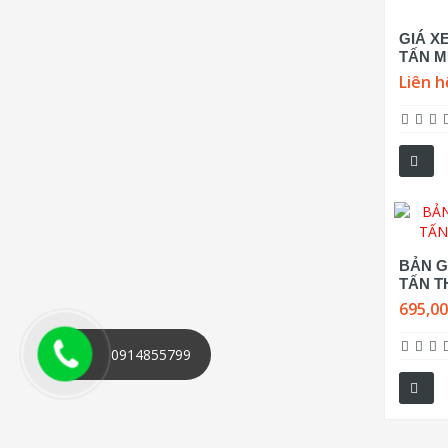
GIÁ X
TẤN M
Liên h
BẢN GI
TẤN T
695,0
0914855799