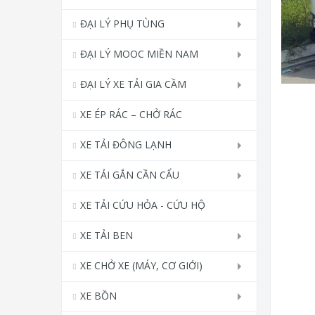
ĐẠI LÝ PHỤ TÙNG
ĐẠI LÝ MOOC MIỀN NAM
ĐẠI LÝ XE TẢI GIA CẦM
XE ÉP RÁC – CHỞ RÁC
XE TẢI ĐÔNG LẠNH
XE TẢI GẮN CẦN CẨU
XE TẢI CỨU HỎA - CỨU HỘ
XE TẢI BEN
XE CHỞ XE (MÁY, CƠ GIỚI)
XE BỒN