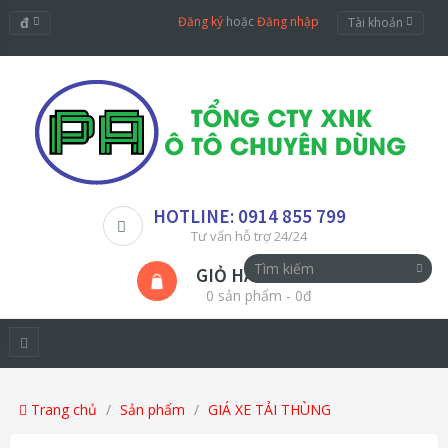
đ
Đăng ký
hoặc
Đăng nhập
Tài khoản
HOTLINE: 0914 855 799
Tư vấn hỗ trợ 24/24
GIỎ HÀNG
0 sản phẩm - 0đ
Trang chủ
Sản phẩm
GIÁ XE TẢI THÙNG