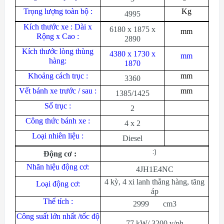
Trọng lượng toàn bộ :
Kg
4995
Kích thước xe : Dài x
6180 x 1875 x
mm
Rộng x Cao :
2890
Kích thước lòng thùng
4380 x 1730 x
mm
hàng:
1870
Khoảng cách trục :
mm
3360
Vết bánh xe trước / sau :
mm
1385/1425
Số trục :
2
Công thức bánh xe :
4 x 2
Loại nhiên liệu :
Diesel
:)
Động cơ :
Nhãn hiệu động cơ:
4JH1E4NC
4 kỳ, 4 xi lanh thẳng hàng, tăng
Loại động cơ:
áp
Thể tích :
2999 cm3
Công suất lớn nhất /tốc độ
77 kW/ 3200 v/ph