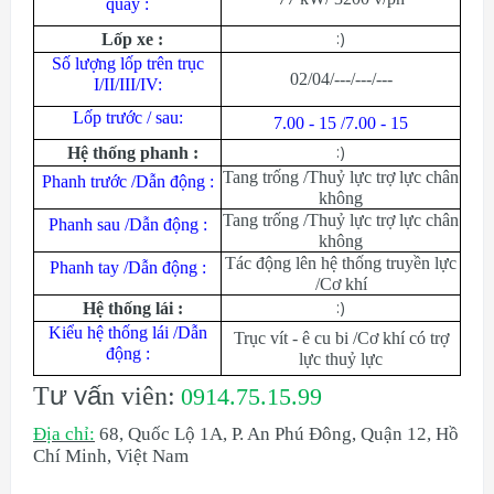
quay :
:)
Lốp xe :
Số lượng lốp trên trục
02/04/---/---/---
I/II/III/IV:
Lốp trước / sau:
7.00 - 15 /7.00 - 15
:)
Hệ thống phanh :
Tang trống /Thuỷ lực trợ lực chân
Phanh trước /Dẫn động :
không
Tang trống /Thuỷ lực trợ lực chân
Phanh sau /Dẫn động :
không
Tác động lên hệ thống truyền lực
Phanh tay /Dẫn động :
/Cơ khí
:)
Hệ thống lái :
Kiểu hệ thống lái /Dẫn
Trục vít - ê cu bi /Cơ khí có trợ
động :
lực thuỷ lực
v
ư
ấ
T
n viên:
0914.75.15.99
Địa chỉ:
68, Quốc Lộ 1A, P. An Phú Đông, Quận 12, Hồ
Chí Minh, Việt Nam