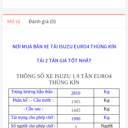
Mô tả
Đánh giá (0)
NƠI MUA BÁN XE TẢI ISUZU EURO4 THÙNG KÍN
TẢI 2 TẤN GIÁ TỐT NHẤT
THÔNG SỐ XE ISUZU 1.9 TẤN EURO4
THÙNG KÍN
Tr
ọ
ng l
ượ
ng b
ả
n thân :
Kg
2810
Phân bố : - Cầu trước :
Kg
1365
- Cầu sau :
Kg
1445
Tải trọng cho phép chở :
Kg
1990
Số người cho phép chở :
Người
3