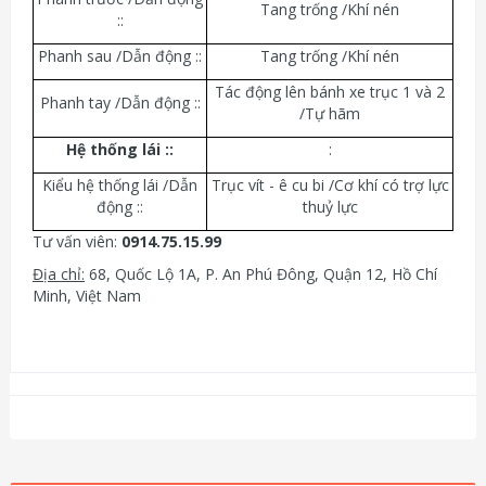
Tang trống /Khí nén
::
Phanh sau /Dẫn động ::
Tang trống /Khí nén
Tác động lên bánh xe trục 1 và 2
Phanh tay /Dẫn động ::
/Tự hãm
Hệ thống lái :
:
:
Kiểu hệ thống lái /Dẫn
Trục vít - ê cu bi /Cơ khí có trợ lực
động ::
thuỷ lực
Tư vấn viên:
0914.75.15.99
Địa chỉ:
68, Quốc Lộ 1A, P. An Phú Đông, Quận 12, Hồ Chí
Minh, Việt Nam