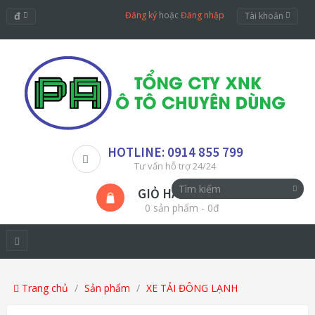
đ
Đăng ký
hoặc
Đăng nhập
Tài khoản
HOTLINE: 0914 855 799
Tư vấn hỗ trợ 24/24
GIỎ HÀNG
0 sản phẩm - 0đ
Trang chủ
Sản phẩm
XE TẢI ĐÔNG LẠNH