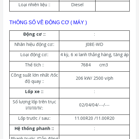
Loại nhiên liệu ::
Diesel
THÔNG SỐ VỀ ĐỘNG CƠ ( MÁY )
Động cơ :
:
:
Nhãn hiệu động cơ::
J08E-WD
Loại động cơ::
4 kỳ, 6 xi lanh thẳng hàng, tăng áp
Thể tích ::
7684 cm3
Công suất lớn nhất /tốc
206 kW/ 2500 v/ph
độ quay ::
Lốp xe :
:
:
Số lượng lốp trên trục
02/04/04/---/---
I/II/III/IV::
Lốp trước / sau::
11.00R20 /11.00R20
Hệ thống phanh :
:
:
Phanh trước /Dẫn động