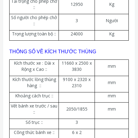
Tải trọng cho phép chở
12950
Kg
::
Số người cho phép chở
3
Người
::
Trọng lượng toàn bộ ::
24000
Kg
THÔNG SỐ VỀ KÍCH THƯỚC THÙNG
Kích thước xe : Dài x
11660 x 2500 x
mm
Rộng x Cao ::
3830
Kích thước lòng thùng
9100 x 2320 x
mm
hàng ::
2310
Khoảng cách trục ::
mm
Vết bánh xe trước / sau
2050/1855
mm
::
Số trục ::
3
Công thức bánh xe ::
6 x 2