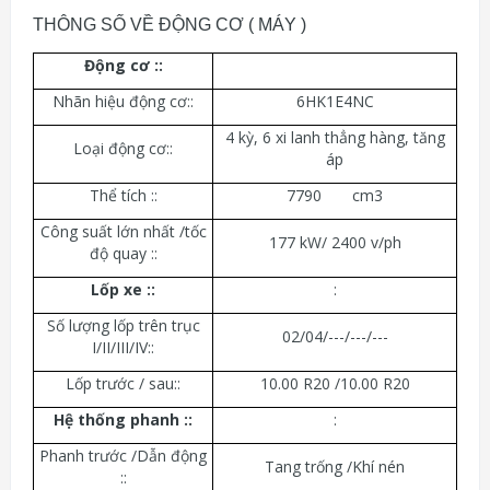
THÔNG SỐ VỀ ĐỘNG CƠ ( MÁY )
Động cơ :
:
Nhãn hiệu động cơ::
6HK1E4NC
4 kỳ, 6 xi lanh thẳng hàng, tăng
Loại động cơ::
áp
Thể tích ::
7790 cm3
Công suất lớn nhất /tốc
177 kW/ 2400 v/ph
độ quay ::
Lốp xe :
:
:
Số lượng lốp trên trục
02/04/---/---/---
I/II/III/IV::
Lốp trước / sau::
10.00 R20 /10.00 R20
Hệ thống phanh :
:
:
Phanh trước /Dẫn động
Tang trống /Khí nén
::