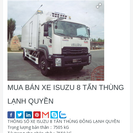
MUA BÁN XE ISUZU 8 TẤN THÙNG
LẠNH QUYỀN
THÔNG SỐ XE ISUZU 8 TẤN THÙNG ĐÔNG LẠNH QUYỀN
Trọng lượng bản thân :: 7505 kG