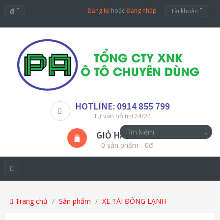
đ
Đăng ký
hoặc
Đăng nhập
Tài khoản
HOTLINE: 0914 855 799
Tư vấn hỗ trợ 24/24
GIỎ HÀNG
0 sản phẩm - 0đ
Trang chủ
Sản phẩm
XE TẢI ĐÔNG LẠNH