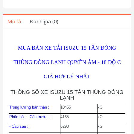
Mô tả
Đánh giá (0)
MUA BÁN XE TẢI ISUZU 15 TẤN ĐÓNG
THÙNG ĐÔNG LẠNH QUYỀN ÂM - 18 ĐỘ C
GIÁ HỢP LÝ NHẤT
THÔNG SỐ XE ISUZU 15 TẤN THÙNG ĐÔNG
LẠNH
Trọng lượng bản thân :
:
10455
kG
Phân bố : - Cầu trước :
:
4165
kG
- Cầu sau :
:
6290
kG