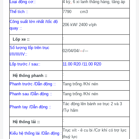
Loại động cơ:
:
4 kỳ
,
6 xi lanh thẳng hàng, tăng áp
Thể tích :
:
7790 cm3
Công suất lớn nhất /tốc độ
206 kW/ 2400 v/ph
quay :
:
:
Lốp xe :
:
Số lượng lốp trên trục
02/04/04/-
-
-/---
I/II/III/IV:
:
Lốp trước / sau:
:
11.00 R20 /11.00 R20
:
Hệ thống phanh :
:
Phanh trước /Dẫn động :
:
Tang trống /Khí nén
Phanh sau /Dẫn động :
:
Tang trống /Khí nén
Tác động lên bánh xe trục 2 và 3
Phanh tay /Dẫn động :
:
/Tự hãm
:
Hệ thống lái :
:
Trục vít - ê cu bi /Cơ khí có trợ lực
Kiểu hệ thống lái /Dẫn động :
thuỷ lực