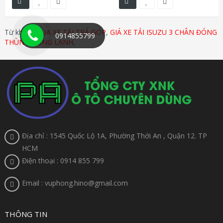
Từ khóa:
MUA XE TẢI TRẢ GÓP
,
GIÁ XE TẢI ISUZU 3 CHÂN ĐÓNG
0914855799
THÙNG ĐÔNG LẠNH
,
Địa chỉ : 1545 Quốc Lộ 1A, Phường Thới An , Quận 12. TP
HCM
Điện thoại : 0914 855 799
Email : vuphong.hino@gmail.com
THÔNG TIN