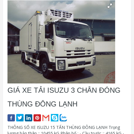
GIÁ XE TẢI ISUZU 3 CHÂN ĐÓNG
THÙNG ĐÔNG LẠNH
THÔNG SỐ XE ISUZU 15 TẤN THÙNG ĐÔNG LẠNH Trọng
lượng bản thân :: 10455 kG Phân bố : - Cầu trước :: 4165 kG -