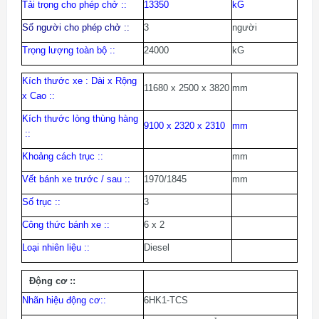
Tải trọng cho phép chở :
:
13350
kG
Số người cho phép chở :
:
3
người
Trọng lượng toàn bộ :
:
24000
kG
Kích thước xe : Dài x Rộng
11680 x 2500 x 3820
mm
x Cao :
:
Kích thước lòng thùng hàng
9100 x 2320 x 2310
mm
:
:
Khoảng cách trục :
:
mm
Vết bánh xe trước / sau :
:
1970/1845
mm
Số trục :
:
3
Công thức bánh xe :
:
6 x 2
Loại nhiên liệu :
:
Diesel
Động cơ :
:
Nhãn hiệu động cơ:
:
6HK1-TCS