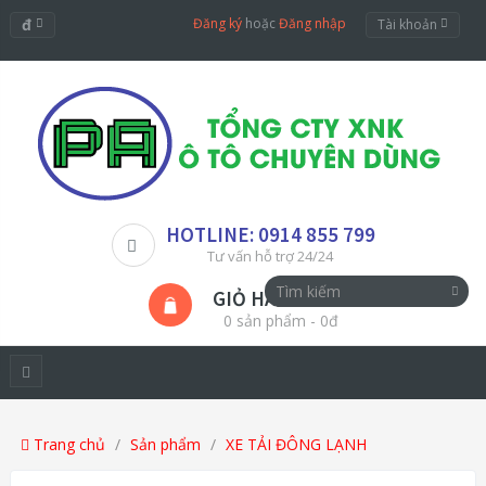
đ
Đăng ký
hoặc
Đăng nhập
Tài khoản
HOTLINE: 0914 855 799
Tư vấn hỗ trợ 24/24
GIỎ HÀNG
0 sản phẩm - 0đ
Trang chủ
Sản phẩm
XE TẢI ĐÔNG LẠNH