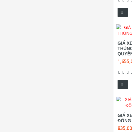
GIÁ XE
THÙN
QUYỀ
1,655,
GIÁ X
ĐÔNG
835,0