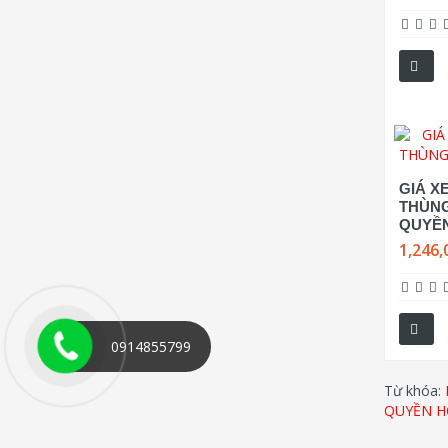
GIÁ XE
THÙN
QUYỀ
1,246,
0914855799
Từ khóa:
QUYỀN H