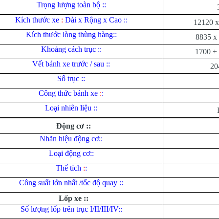
Trọng lượng toàn bộ ::
Kích thước xe
:
Dài x Rộng x Cao ::
12120 x
Kích thước lòng thùng hàng::
8835 x
Khoảng cách trục ::
1700 +
Vết bánh xe trước / sau ::
20
Số trục ::
Công thức bánh xe
:
:
Loại nhiên liệu ::
Động cơ ::
Nhãn hiệu động cơ::
Loại động cơ::
Thể tích
:
:
Công suất lớn nhất /tốc độ quay ::
Lốp xe ::
Số lượng lốp trên trục I/II/III/IV::