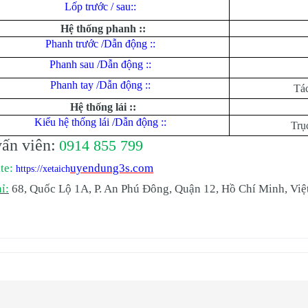
Lốp trước / sau::
Hệ thống phanh ::
Phanh trước /Dẫn động ::
Phanh sau /Dẫn động ::
Phanh tay /Dẫn động ::
Tác
Hệ thống lái ::
Kiểu hệ thống lái /Dẫn động ::
Trục
ấn viên:
0914 855 799
te:
uyendung3s.com
https://xetaich
ỉ:
68, Quốc Lộ 1A, P. An Phú Đông, Quận 12, Hồ Chí Minh, Vi