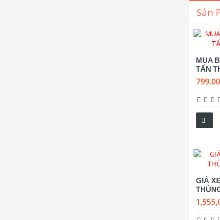
Sản 
MUA B
TẤN T
799,0
GIÁ XE
THÙN
1,555,