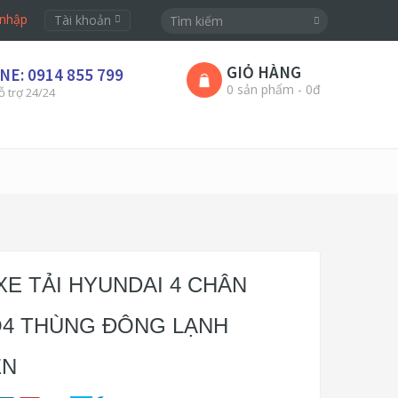
nhập
Tài khoản
GIỎ HÀNG
NE: 0914 855 799
0 sản phẩm - 0đ
ỗ trợ 24/24
XE TẢI HYUNDAI 4 CHÂN
4 THÙNG ĐÔNG LẠNH
ỀN