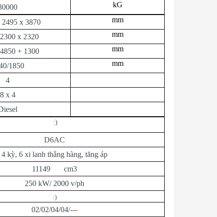
kG
30000
mm
 2495 x 3870
mm
 2300 x 2320
mm
 4850 + 1300
mm
40/1850
4
8 x 4
Diesel
:)
D6AC
4 kỳ, 6 xi lanh thẳng hàng, tăng áp
11149 cm3
250 kW/ 2000 v/ph
:)
02/02/04/04/--
-