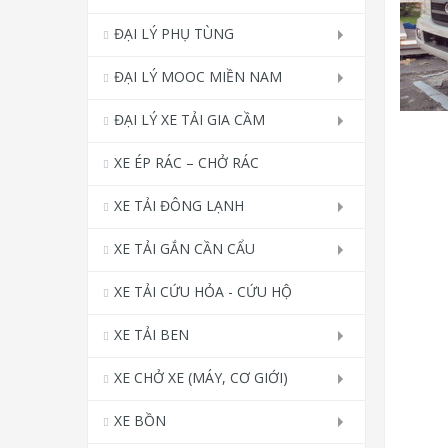
ĐẠI LÝ PHỤ TÙNG
ĐẠI LÝ MOOC MIỀN NAM
ĐẠI LÝ XE TẢI GIA CẦM
XE ÉP RÁC – CHỞ RÁC
XE TẢI ĐÔNG LẠNH
XE TẢI GẮN CẦN CẨU
XE TẢI CỨU HỎA - CỨU HỘ
XE TẢI BEN
XE CHỞ XE (MÁY, CƠ GIỚI)
XE BỒN