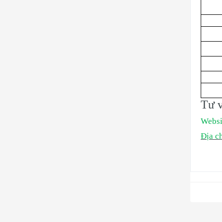
Tư v
Websi
Địa ch