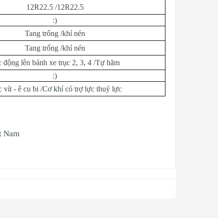
12R22.5 /12R22.5
:)
Tang trống /khí nén
Tang trống /khí nén
 động lên bánh xe trục 2, 3, 4 /Tự hãm
:)
 vít - ê cu bi /Cơ khí có trợ lực thuỷ lực
ệt Nam