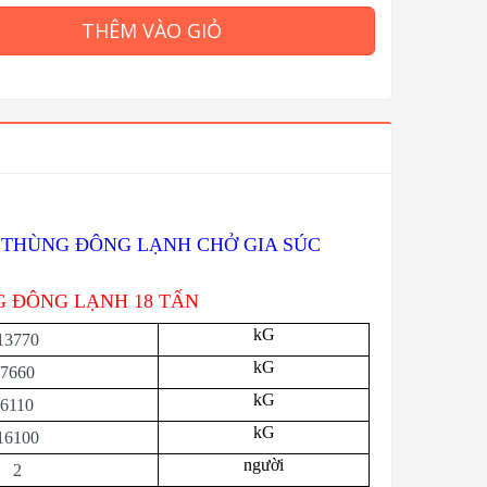
THÊM VÀO GIỎ
4 THÙNG ĐÔNG LẠNH CHỞ GIA SÚC
 ĐÔNG LẠNH 18 TẤN
kG
13770
kG
7660
kG
6110
kG
16100
người
2