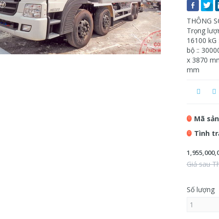
THÔNG S
Trọng lượn
16100 kG 
bộ :: 3000
x 3870 mm
mm
Mã sản
Tình t
1,955,000,
Giá sau T
Số lượng