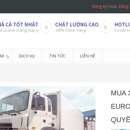
Đăng ký
hoặc
Đăng 
IÁ CẢ TỐT NHẤT
CHẤT LƯỢNG CAO
HOTLI
á cả phải chăng, hợp lý
100% Chính Hãng
Tư vấn h
ẨM
DỊCH VỤ
TIN TỨC
LIÊN HỆ
MUA 
EURO
QUY