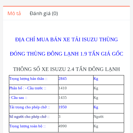
Mô tả
Đánh giá (0)
ĐỊA CHỈ MUA BÁN XE TẢI ISUZU THÙNG
ĐÓNG THÙNG ĐÔNG LẠNH 1.9 TẤN GIÁ GỐC
THÔNG SỐ XE ISUZU 2.4 TẤN ĐÔNG LẠNH
Trọng lượng bản thân :
:
2845
Kg
Phân bố : - Cầu trước :
:
1410
Kg
- Cầu sau :
:
1435
Kg
Tải trọng cho phép chở :
:
1950
Kg
Số người cho phép chở :
:
3
N
gười
Trọng lượng toàn bộ :
:
4990
Kg