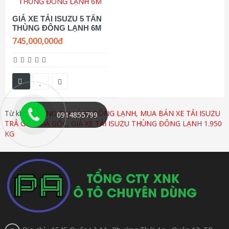
GIÁ XE TẢI ISUZU 5 TẤN
THÙNG ĐÔNG LẠNH 6M
745,000,000đ
Từ khóa:
TỔNG ĐẠI LÝ XE ĐÔNG LẠNH
,
MUA BÁN XE TẢI ISUZU
0914855799
TRẢ GÓP GIÁ GỐC
,
GIÁ XE TẢI ISUZU THÙNG ĐÔNG LẠNH 1.950
KG