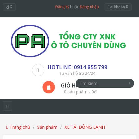
đ
Đăng ký
hoặc
Đăng nhập
Tài khoản
HOTLINE: 0914 855 799
Tư vấn hỗ trợ 24/24
GIỎ HÀNG
0 sản phẩm - 0đ
Trang chủ
Sản phẩm
XE TẢI ĐÔNG LẠNH