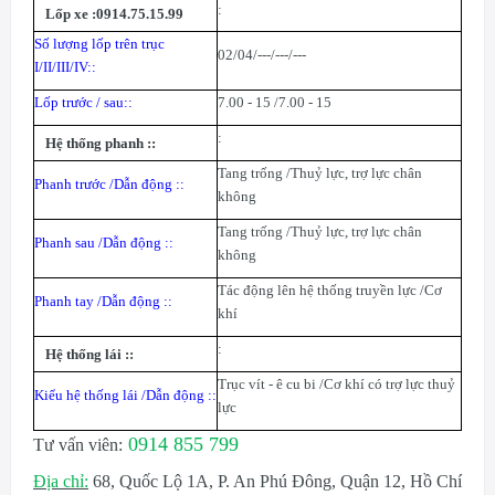
:
Lốp xe :
0914.75.15.99
Số lượng lốp trên trục
02/04/---/---/---
I/II/III/IV:
:
Lốp trước / sau:
:
7.00 - 15 /7.00 - 15
:
Hệ thống phanh :
:
Tang trống /Thuỷ lực, trợ lực chân
Phanh trước /Dẫn động :
:
không
Tang trống /Thuỷ lực, trợ lực chân
Phanh sau /Dẫn động :
:
không
Tác động lên hệ thống truyền lực /Cơ
Phanh tay /Dẫn động :
:
khí
:
Hệ thống lái :
:
Trục vít - ê cu bi /Cơ khí có trợ lực thuỷ
Kiểu hệ thống lái /Dẫn động :
:
lực
0914 855 799
Tư vấn viên:
Địa chỉ:
68, Quốc Lộ 1A, P. An Phú Đông, Quận 12, Hồ Chí