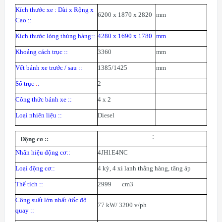
Kích thước xe : Dài x Rộng x
6200 x 1870 x 2820
mm
Cao :
:
Kích thước lòng thùng hàng
::
4280 x 1690 x 1780
mm
Khoảng cách trục :
:
3360
mm
Vết bánh xe trước / sau :
:
1385/1425
mm
Số trục
:
:
2
Công thức bánh xe :
:
4 x 2
Loại nhiên liệu :
:
Diesel
:
Động cơ :
:
Nhãn hiệu động cơ:
:
4JH1E4NC
Loại động cơ:
:
4 kỳ, 4 xi lanh thẳng hàng, tăng áp
Thể tích :
:
2999 cm3
Công suất lớn nhất /tốc độ
77 kW/ 3200 v/ph
quay :
: